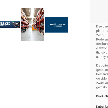
Deelbar
platte k
2x0.50.
Rode en 
deelbare
elektron
thuisbio
autosys
De buite
gepolari
bestend
geleider
zwart vo
gemakkel
Product
Kabel le