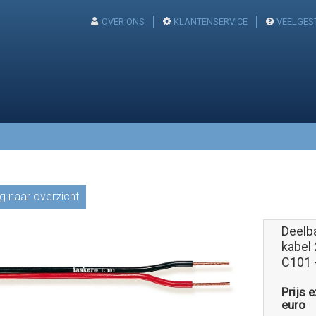
OVER ONS
KLANTENSERVICE
VEELGES
g naar overzicht
Deelba
kabel 
C101 
Prijs 
euro