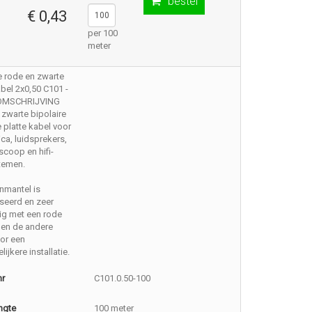
bestel
€ 0,43
per 100
meter
e rode en zwarte
abel 2x0,50 C101 -
 OMSCHRIJVING
zwarte bipolaire
 platte kabel voor
ica, luidsprekers,
scoop en hifi-
temen.
nmantel is
seerd en zeer
ig met een rode
 en de andere
or een
ijkere installatie.
nr
C101.0.50-100
ngte
100 meter