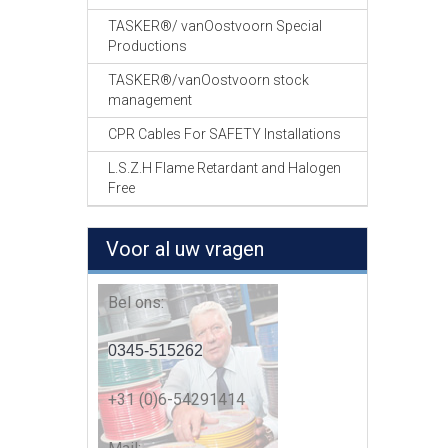
TASKER®/ vanOostvoorn Special
Productions
TASKER®/vanOostvoorn stock
management
CPR Cables For SAFETY Installations
L.S.Z.H Flame Retardant and Halogen
Free
Voor al uw vragen
Bel ons:
0345-515262
+31 (0)6-54291414