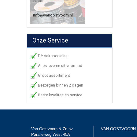
Mail:
info@vanoostvoorn.nl
Onze Service
Dè Vakspecialist
Alles leveren uit voorraad
Groot assortiment
Bezorgen binnen 2 dagen
Beste kwaliteit en service
Van Oostvoorn & Zn bv
VAN OOSTVOORN
Parallelweg West 45A