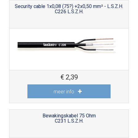
Security cable 1x0,08 (75?) +2x0,50 mm² - L.S.Z.H.
C226 L.S.Z.H.
€
2,39
meer info
Bewakingskabel 75 Ohm
C231 L.S.Z.H.