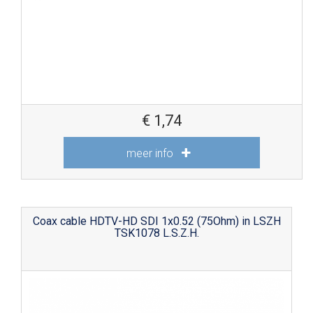
€
1,74
meer info
Coax cable HDTV-HD SDI 1x0.52 (75Ohm) in LSZH
TSK1078 L.S.Z.H.