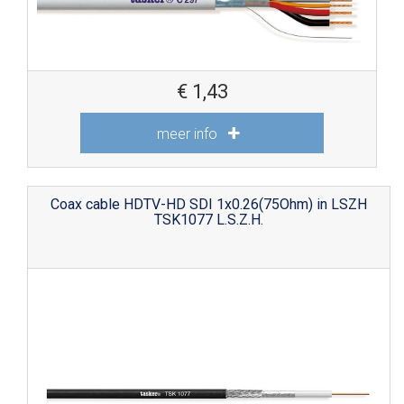
€
1,43
meer info
Coax cable HDTV-HD SDI 1x0.26(75Ohm) in LSZH
TSK1077 L.S.Z.H.