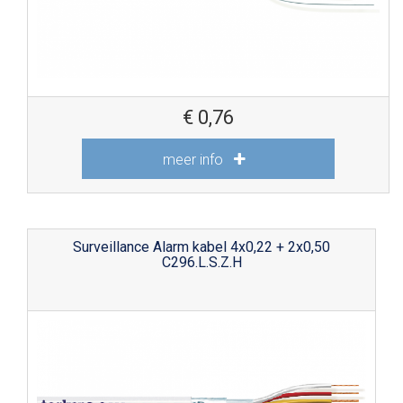
€
0,76
meer info
Surveillance Alarm kabel 4x0,22 + 2x0,50
C296.L.S.Z.H