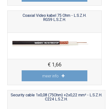
Coaxial Video kabel 75 Ohm - L.S.Z.H.
RG59 L.S.Z.H.
€
1,66
meer info
Security cable 1x0,08 (75Ohm) +2x0,22 mm² - L.S.Z.H.
C224 L.S.Z.H.