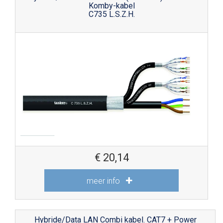
Komby-kabel
C735 L.S.Z.H.
€
20,14
meer info
Hybride/Data LAN Combi kabel. CAT7 + Power