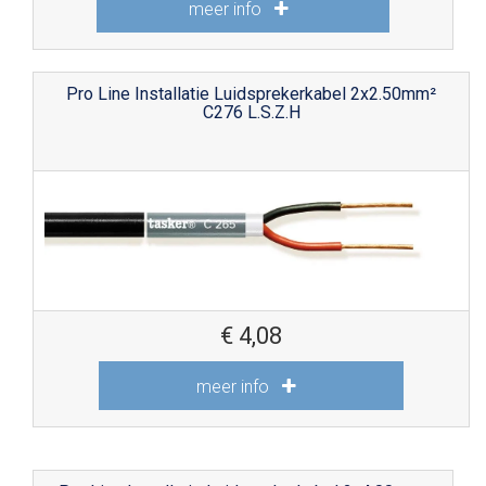
meer info
Pro Line Installatie Luidsprekerkabel 2x2.50mm²
C276 L.S.Z.H
€
4,08
meer info