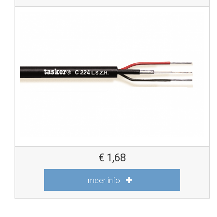
€
1,68
meer info