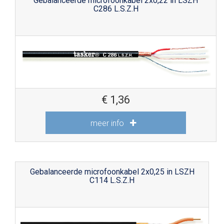
Gebalanceerde microfoonkabel 2x0,22 in LSZH
C286 L.S.Z.H
€
1,36
meer info
Gebalanceerde microfoonkabel 2x0,25 in LSZH
C114 L.S.Z.H