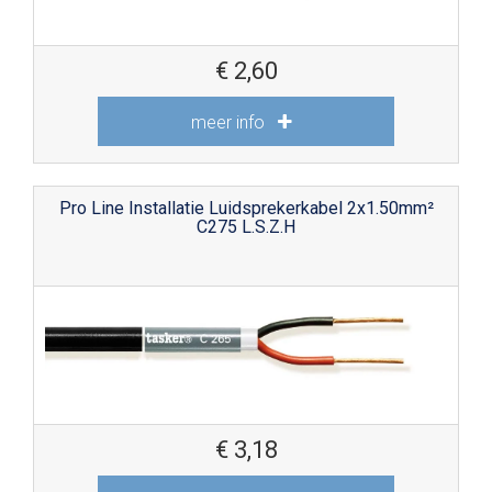
€
2,60
meer info
Pro Line Installatie Luidsprekerkabel 2x1.50mm²
C275 L.S.Z.H
€
3,18