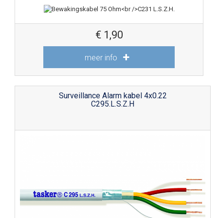
€
1,90
meer info
Surveillance Alarm kabel 4x0.22
C295.L.S.Z.H