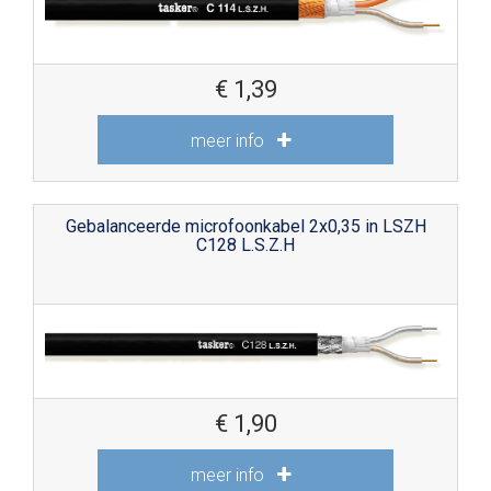
€
1,39
meer info
Gebalanceerde microfoonkabel 2x0,35 in LSZH
C128 L.S.Z.H
€
1,90
meer info