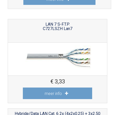
LAN 7 S-F.T.P.
C727LSZH Lan7
€
3,33
meer info
Hybride/Data LAN Cat. 6 2x (4x2x0.25) + 3x2.50