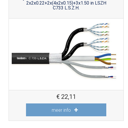
2x2x0.22+2x(4x2x0.15)+3x1.50 in LSZH
C733 L.S.Z.H.
€
22,11
meer info