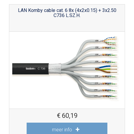
LAN Komby cable cat. 6 8x (4x2x0.15) + 3x2.50
C736 L.SZ.H.
€
60,19
meer info