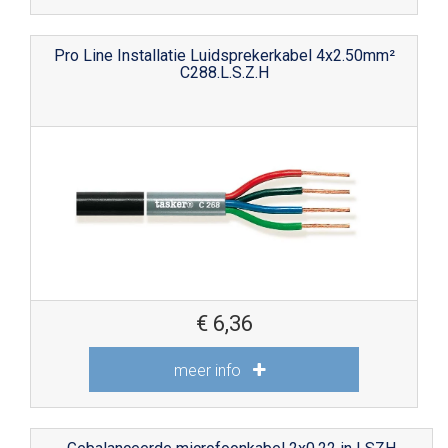
Pro Line Installatie Luidsprekerkabel 4x2.50mm²
C288.L.S.Z.H
€
6,36
meer info