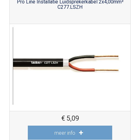
Pro Line Installatie Luidsprekerkabel 2x4,00mm²
C277.LSZH
€
5,09
meer info