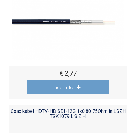
€
2,77
meer info
Coax kabel HDTV-HD SDI-12G 1x0.80 75Ohm in LSZH
TSK1079 L.S.Z.H.