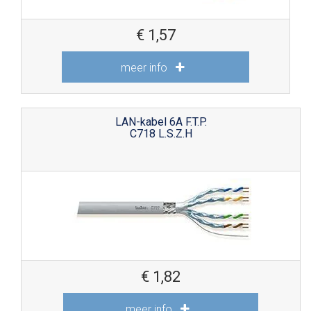
€
1,57
meer info
LAN-kabel 6A F.T.P.
C718 L.S.Z.H
€
1,82
meer info