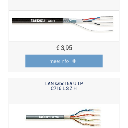
€
3,95
meer info
LAN kabel 6A U.T.P.
C716 L.S.Z.H.