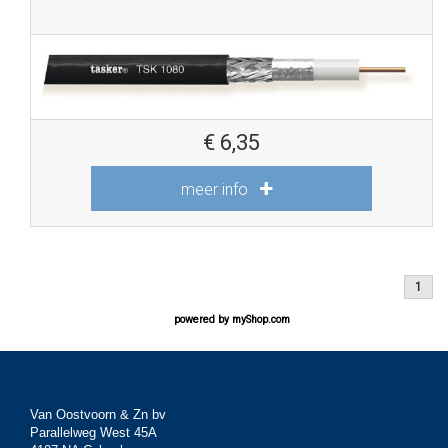
€
6,35
meer info
1
powered by
myShop.com
Van Oostvoorn & Zn bv
Parallelweg West 45A