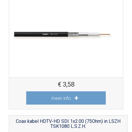
€
3,58
meer info
Coax kabel HDTV-HD SDI 1x2.00 (75Ohm) in LSZH
TSK1080 L.S.Z.H.