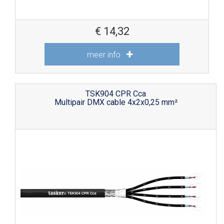
€
14,32
meer info
TSK904 CPR Cca
Multipair DMX cable 4x2x0,25 mm²