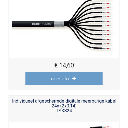
€
14,60
meer info
Individueel afgeschermde digitale meerparige kabel
24x (2x0.14)
TSK824