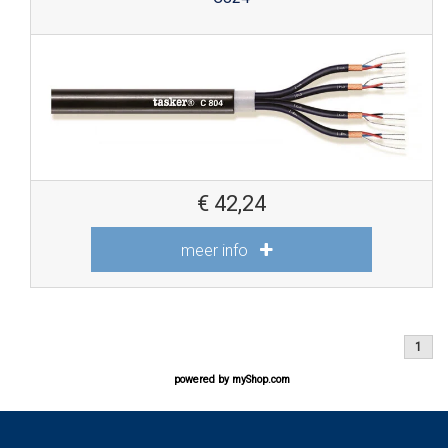
€
42,24
meer info
1
powered by
myShop.com