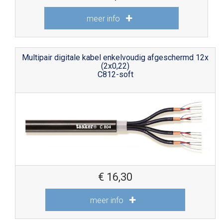
meer info
Multipair digitale kabel enkelvoudig afgeschermd 12x
(2x0,22)
C812-soft
€
16,30
meer info