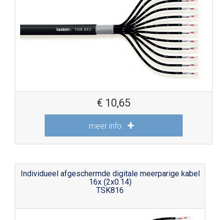
€
10,65
meer info
Individueel afgeschermde digitale meerparige kabel
16x (2x0.14)
TSK816