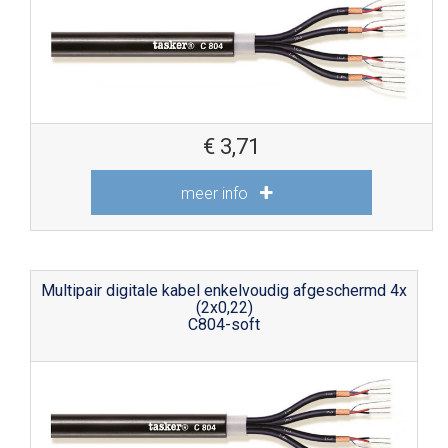
€
3,71
meer info
Multipair digitale kabel enkelvoudig afgeschermd 4x
(2x0,22)
C804-soft