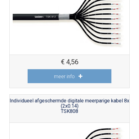
€
4,56
meer info
Individueel afgeschermde digitale meerparige kabel 8x
(2x0.14)
TSK808