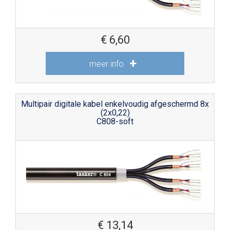
€
6,60
meer info
Multipair digitale kabel enkelvoudig afgeschermd 8x
(2x0,22)
C808-soft
€
13,14