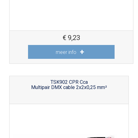
€
9,23
meer info
TSK902 CPR Cca
Multipair DMX cable 2x2x0,25 mm²