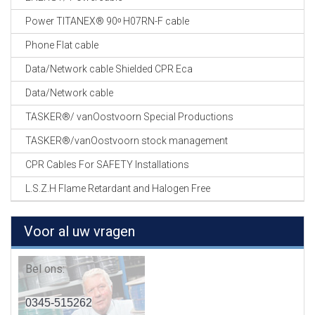
Power TITANEX® 90ᵒ H07RN-F cable
Phone Flat cable
Data/Network cable Shielded CPR Eca
Data/Network cable
TASKER®/ vanOostvoorn Special Productions
TASKER®/vanOostvoorn stock management
CPR Cables For SAFETY Installations
L.S.Z.H Flame Retardant and Halogen Free
Voor al uw vragen
Bel ons:
0345-515262