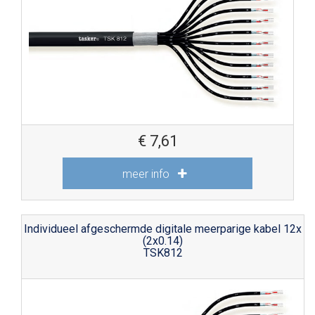
€
7,61
meer info
Individueel afgeschermde digitale meerparige kabel 12x
(2x0.14)
TSK812