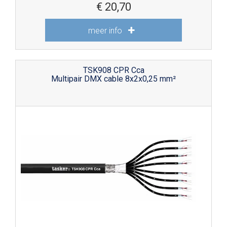
€
20,70
meer info
TSK908 CPR Cca
Multipair DMX cable 8x2x0,25 mm²