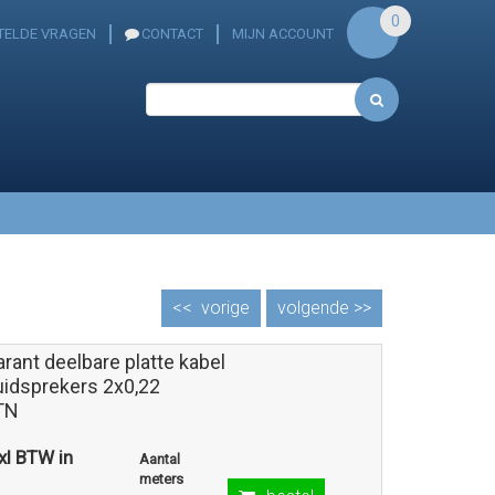
0
TELDE VRAGEN
CONTACT
MIJN ACCOUNT
<<
vorige
volgende >>
rant deelbare platte kabel
uidsprekers 2x0,22
TN
exl BTW in
Aantal
meters