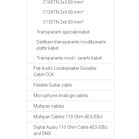
C100TN 2x3.00 mm²
C134TN 2x4.00 mm²
C135TN 2x6.00 mm²
Transparant-speciale kabel
Deelbare transparante rood&zwarte
platte kabel
Transparante rood / zwarte kabel
Flat Audio Loudspeaker Divisible
Cable CCA
Flexible Guitar cable
Microphone Analoge cables
Multipair cables
Multipair Cables 110 Ohm AES/EBU
Digital Audio 110 Ohm Cable AES/EBU
and DMX