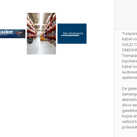
Traspare
kabel vo
2x0,22 
OMSCHR
Transpa
bipolair
kabel vo
audiowee
systeme
De gelei
samenge
element
die in e
gewikkel
koper en
vertind 
polarisat