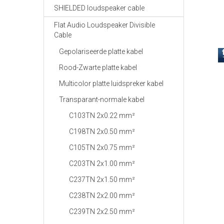
SHIELDED loudspeaker cable
Flat Audio Loudspeaker Divisible
Cable
Gepolariseerde platte kabel
Rood-Zwarte platte kabel
Multicolor platte luidspreker kabel
Transparant-normale kabel
C103TN 2x0.22 mm²
C198TN 2x0.50 mm²
C105TN 2x0.75 mm²
C203TN 2x1.00 mm²
C237TN 2x1.50 mm²
C238TN 2x2.00 mm²
C239TN 2x2.50 mm²