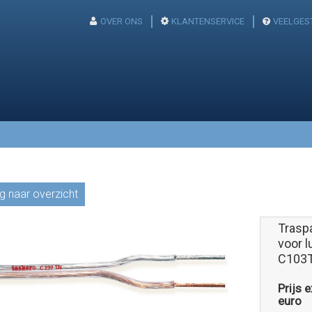
OVER ONS
KLANTENSERVICE
VEELGES
g naar overzicht
Traspa
voor l
C103
Prijs 
euro