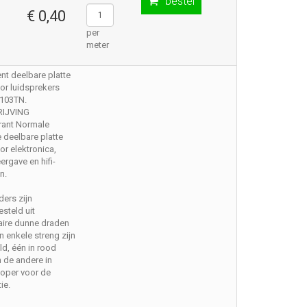
bestel
€ 0,40
per
meter
nt deelbare platte
or luidsprekers
C103TN.
IJVING
rant Normale
e deelbare platte
or elektronica,
rgave en hifi-
n.
ders zijn
steld uit
aire dunne draden
en enkele streng zijn
d, één in rood
 de andere in
koper voor de
ie.