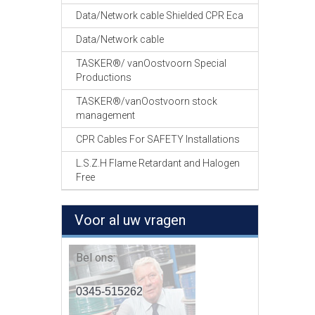
Data/Network cable Shielded CPR Eca
Data/Network cable
TASKER®/ vanOostvoorn Special
Productions
TASKER®/vanOostvoorn stock
management
CPR Cables For SAFETY Installations
L.S.Z.H Flame Retardant and Halogen
Free
Voor al uw vragen
Bel ons:
0345-515262