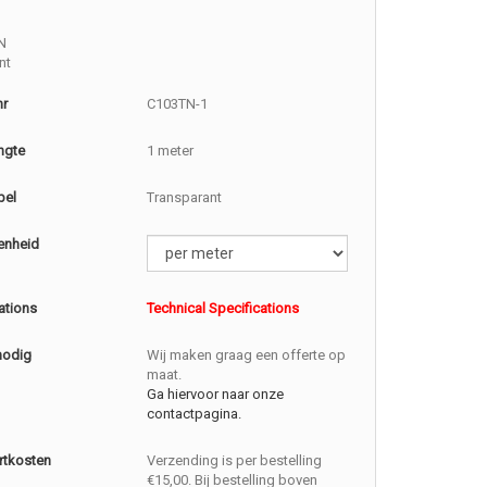
N
nt
nr
C103TN-1
ngte
1 meter
bel
Transparant
enheid
ations
Technical Specifications
nodig
Wij maken graag een offerte op
maat.
Ga hiervoor naar onze
contactpagina.
rtkosten
Verzending is per bestelling
€15,00. Bij bestelling boven