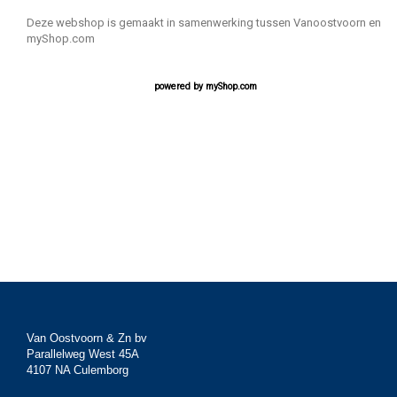
Deze webshop is gemaakt in samenwerking tussen Vanoostvoorn en
myShop.com
powered by
myShop.com
Van Oostvoorn & Zn bv
Parallelweg West 45A
4107 NA Culemborg