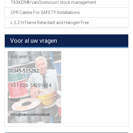
TASKER®/vanOostvoorn stock management
CPR Cables For SAFETY Installations
L.S.Z.H Flame Retardant and Halogen Free
Voor al uw vragen
Bel ons:
0345-515262
+31 (0)6-54291414
Mail:
info@vanoostvoorn.nl