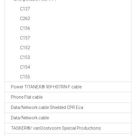
C127
C262
C156
C157
C152
C153
C154
C155
Power TITANEX® 90ᵒ H07RN-F cable
Phone Flat cable
Data/Network cable Shielded CPR Eca
Data/Network cable
TASKER®/ vanOostvoorn Special Productions