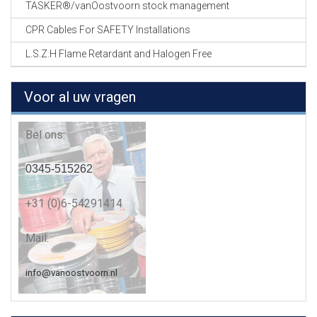
TASKER®/vanOostvoorn stock management
CPR Cables For SAFETY Installations
L.S.Z.H Flame Retardant and Halogen Free
Voor al uw vragen
Bel ons:
0345-515262
+31 (0)6-54291414
Mail:
info@vanoostvoorn.nl