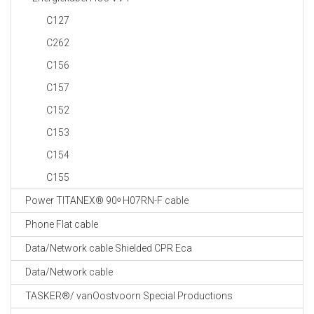
C127
C262
C156
C157
C152
C153
C154
C155
Power TITANEX® 90ᵒ H07RN-F cable
Phone Flat cable
Data/Network cable Shielded CPR Eca
Data/Network cable
TASKER®/ vanOostvoorn Special Productions