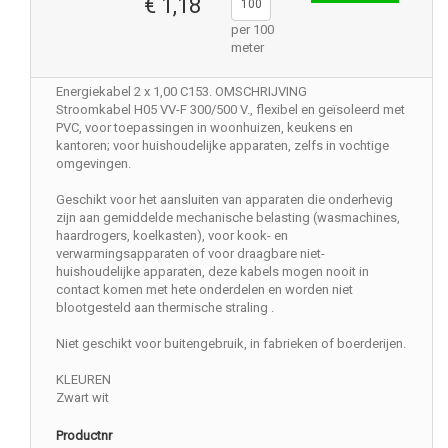
€ 1,18
per 100
meter
Energiekabel 2 x 1,00 C153. OMSCHRIJVING
Stroomkabel H05 VV-F 300/500 V., flexibel en geïsoleerd met
PVC, voor toepassingen in woonhuizen, keukens en
kantoren; voor huishoudelijke apparaten, zelfs in vochtige
omgevingen.
Geschikt voor het aansluiten van apparaten die onderhevig
zijn aan gemiddelde mechanische belasting (wasmachines,
haardrogers, koelkasten), voor kook- en
verwarmingsapparaten of voor draagbare niet-
huishoudelijke apparaten, deze kabels mogen nooit in
contact komen met hete onderdelen en worden niet
blootgesteld aan thermische straling .
Niet geschikt voor buitengebruik, in fabrieken of boerderijen.
KLEUREN
Zwart wit
Productnr