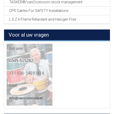
TASKER®/vanOostvoorn stock management
CPR Cables For SAFETY Installations
L.S.Z.H Flame Retardant and Halogen Free
Voor al uw vragen
Bel ons:
0345-515262
+31 (0)6-54291414
Mail:
info@vanoostvoorn.nl