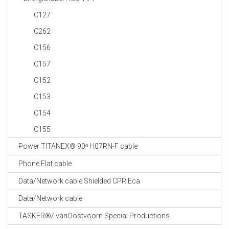
C127
C262
C156
C157
C152
C153
C154
C155
Power TITANEX® 90ᵒ H07RN-F cable
Phone Flat cable
Data/Network cable Shielded CPR Eca
Data/Network cable
TASKER®/ vanOostvoorn Special Productions