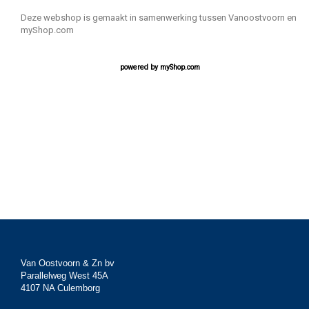
Deze webshop is gemaakt in samenwerking tussen Vanoostvoorn en
myShop.com
powered by
myShop.com
Van Oostvoorn & Zn bv
Parallelweg West 45A
4107 NA Culemborg