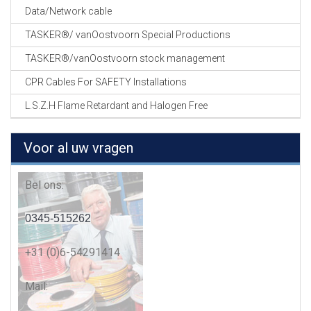
Data/Network cable
TASKER®/ vanOostvoorn Special Productions
TASKER®/vanOostvoorn stock management
CPR Cables For SAFETY Installations
L.S.Z.H Flame Retardant and Halogen Free
Voor al uw vragen
Bel ons:
0345-515262
+31 (0)6-54291414
Mail: