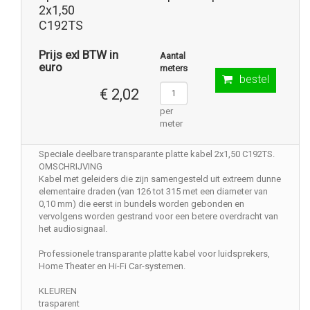
2x1,50
C192TS
Prijs exl BTW in
Aantal
euro
meters
bestel
€ 2,02
per
meter
Speciale deelbare transparante platte kabel 2x1,50 C192TS.
OMSCHRIJVING
Kabel met geleiders die zijn samengesteld uit extreem dunne
elementaire draden (van 126 tot 315 met een diameter van
0,10 mm) die eerst in bundels worden gebonden en
vervolgens worden gestrand voor een betere overdracht van
het audiosignaal.
Professionele transparante platte kabel voor luidsprekers,
Home Theater en Hi-Fi Car-systemen.
KLEUREN
trasparent