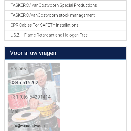
TASKER®/ vanOostvoorn Special Productions
TASKER®/vanOostvoorn stock management
CPR Cables For SAFETY Installations
L.S.Z.H Flame Retardant and Halogen Free
Voor al uw vragen
Bel ons:
0345-515262
+31 (0)6-54291414
Mail:
info@vanoostvoorn.nl