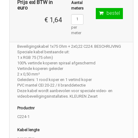
Prijs exl BTW in
Aantal
euro
meters
bestel
€ 1,64
per
meter
Beveiligingskabel 1x75 Ohm + 2x0,22 C224. BESCHRIJVING
Speciale kabel bestaande uit:
1 x RGB 75 (75 ohm)
100% vertinde koperen spiraal afgeschermd
Vertinde koperen geleider
2 x 0,50 mm²
Geleiders: 1 rood koper en 1 vertind koper
PVC mantel CEI 20-22 / II branddetectie
Deze kabel wordt aanbevolen voor speciale video- en
videobeveiligingsinstallaties. KLEUREN Zwart
Productnr
C224-1
Kabel lengte