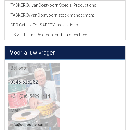
TASKER®/ vanOostvoorn Special Productions
TASKER®/vanOostvoorn stock management
CPR Cables For SAFETY Installations
L.S.Z.H Flame Retardant and Halogen Free
Voor al uw vragen
Bel ons:
0345-515262
+31 (0)6-54291414
Mail:
info@vanoostvoorn.nl