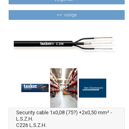
<<
vorige
Security cable 1x0,08 (75?) +2x0,50 mm² -
L.S.Z.H.
C226 L.S.Z.H.