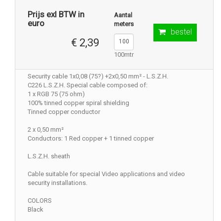
Prijs exl BTW in
Aantal
euro
meters
bestel
€ 2,39
100mtr
Security cable 1x0,08 (75?) +2x0,50 mm² - L.S.Z.H.
C226 L.S.Z.H. Special cable composed of:
1 x RGB 75 (75 ohm)
100% tinned copper spiral shielding
Tinned copper conductor
2 x 0,50 mm²
Conductors: 1 Red copper + 1 tinned copper
L.S.Z.H. sheath
Cable suitable for special Video applications and video
security installations.
COLORS
Black