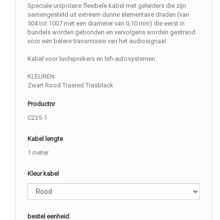
Speciale unipolaire flexibele kabel met geleiders die zijn
samengesteld uit extreem dunne elementaire draden (van
504 tot 1007 met een diameter van 0,10 mm) die eerst in
bundels worden gebonden en vervolgens worden gestrand
voor een betere transmissie van het audiosignaal.
Kabel voor luidsprekers en hifi-autosystemen.
KLEUREN
Zwart Rood Trasred Trasblack
Productnr
C235-1
Kabel lengte
1 meter
Kleur kabel
bestel eenheid