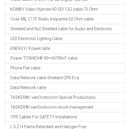
KOMBY Video Hybride HD SDI 12G cable 75 Ohm
Coax MIL C17F Radio frequentie 50 Ohm cable
Shielded and Not Shielded cable for Audio and Electronic
LED Electronic Lighting Cable
ENERGY/ Powercable
Power TITANEX® 90ᵒ H07RN-F cable
Phone Flat cable
Data/Network cable Shielded CPR Eca
Data/Network cable
TASKER®/ vanOostvoorn Special Productions
TASKER®/vanOostvoorn stock management
CPR Cables For SAFETY Installations
L.S.Z.H Flame Retardant and Halogen Free