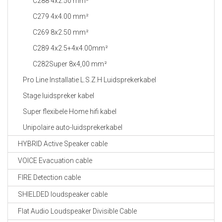
C288 4x2.50 mm²
C279 4x4.00 mm²
C269 8x2.50 mm²
C289 4x2.5+4x4.00mm²
C282Super 8x4,00 mm²
Pro Line Installatie L.S.Z.H Luidsprekerkabel
Stage luidspreker kabel
Super flexibele Home hifi kabel
Unipolaire auto-luidsprekerkabel
HYBRID Active Speaker cable
VOICE Evacuation cable
FIRE Detection cable
SHIELDED loudspeaker cable
Flat Audio Loudspeaker Divisible Cable