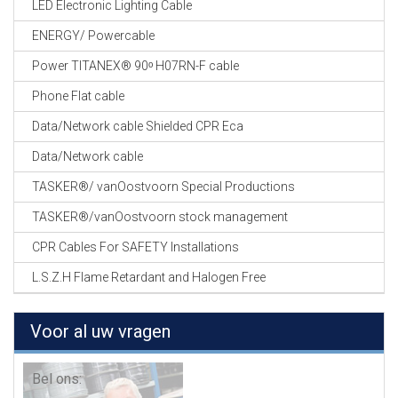
LED Electronic Lighting Cable
ENERGY/ Powercable
Power TITANEX® 90ᵒ H07RN-F cable
Phone Flat cable
Data/Network cable Shielded CPR Eca
Data/Network cable
TASKER®/ vanOostvoorn Special Productions
TASKER®/vanOostvoorn stock management
CPR Cables For SAFETY Installations
L.S.Z.H Flame Retardant and Halogen Free
Voor al uw vragen
Bel ons: