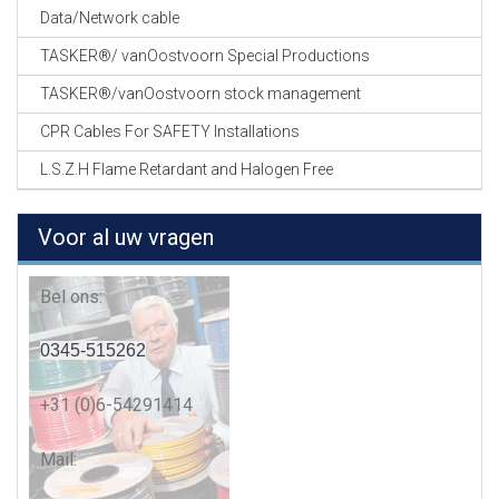
Data/Network cable
TASKER®/ vanOostvoorn Special Productions
TASKER®/vanOostvoorn stock management
CPR Cables For SAFETY Installations
L.S.Z.H Flame Retardant and Halogen Free
Voor al uw vragen
Bel ons:
0345-515262
+31 (0)6-54291414
Mail: