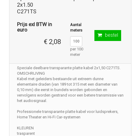
2x1.50
C271TS
Prijs exl BTW in
Aantal
euro
meters
bestel
€ 2,08
per 100
meter
Speciale deelbare transparante platte kabel 2x1,50 C271TS.
OMSCHRIJVING
Kabel met geleiders bestaande uit extreem dunne
elementaire draden (van 189 tot 315 met een diameter van
0,10 mm) die eerst in bundels worden gebonden en
vervolgens worden gestrand voor een betere transmissie van
het audiosignaal.
Professionele transparante platte kabel voor luidsprekers,
Home Theater en Hi-Fi Car-systemen
KLEUREN
trasparent