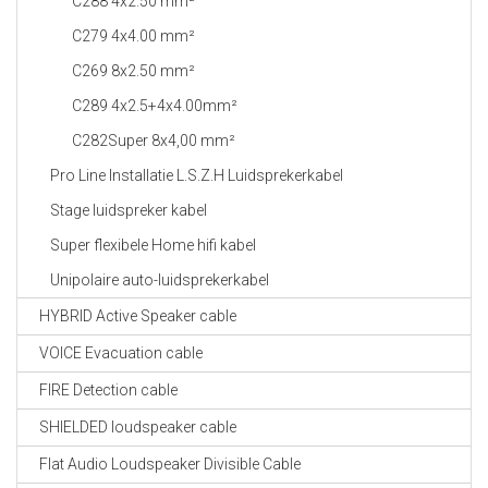
C288 4x2.50 mm²
C279 4x4.00 mm²
C269 8x2.50 mm²
C289 4x2.5+4x4.00mm²
C282Super 8x4,00 mm²
Pro Line Installatie L.S.Z.H Luidsprekerkabel
Stage luidspreker kabel
Super flexibele Home hifi kabel
Unipolaire auto-luidsprekerkabel
HYBRID Active Speaker cable
VOICE Evacuation cable
FIRE Detection cable
SHIELDED loudspeaker cable
Flat Audio Loudspeaker Divisible Cable