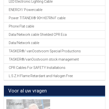
LED Electronic Lighting Cable
ENERGY/ Powercable
Power TITANEX® 90ᵒ H07RN-F cable
Phone Flat cable
Data/Network cable Shielded CPR Eca
Data/Network cable
TASKER®/ vanOostvoorn Special Productions
TASKER®/vanOostvoorn stock management
CPR Cables For SAFETY Installations
L.S.Z.H Flame Retardant and Halogen Free
Voor al uw vragen
Bel ons: