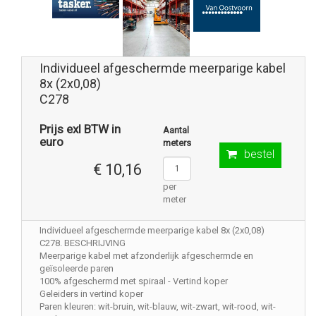
Individueel afgeschermde meerparige kabel
8x (2x0,08)
C278
Prijs exl BTW in
Aantal
euro
meters
bestel
€ 10,16
per
meter
Individueel afgeschermde meerparige kabel 8x (2x0,08)
C278. BESCHRIJVING
Meerparige kabel met afzonderlijk afgeschermde en
geïsoleerde paren
100% afgeschermd met spiraal - Vertind koper
Geleiders in vertind koper
Paren kleuren: wit-bruin, wit-blauw, wit-zwart, wit-rood, wit-