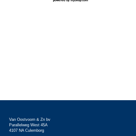
powered by
myShop.com
Van Oostvoorn & Zn bv
Parallelweg West 45A
4107 NA Culemborg