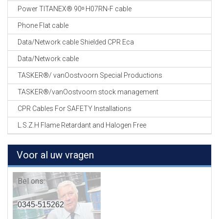
Power TITANEX® 90ᵒ H07RN-F cable
Phone Flat cable
Data/Network cable Shielded CPR Eca
Data/Network cable
TASKER®/ vanOostvoorn Special Productions
TASKER®/vanOostvoorn stock management
CPR Cables For SAFETY Installations
L.S.Z.H Flame Retardant and Halogen Free
Voor al uw vragen
Bel ons:
0345-515262