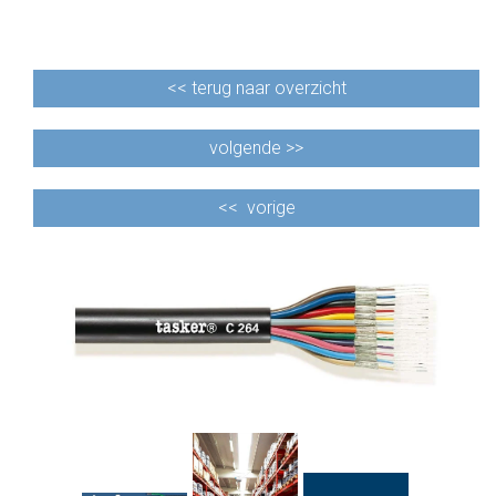
<<
terug naar overzicht
volgende >>
<<
vorige