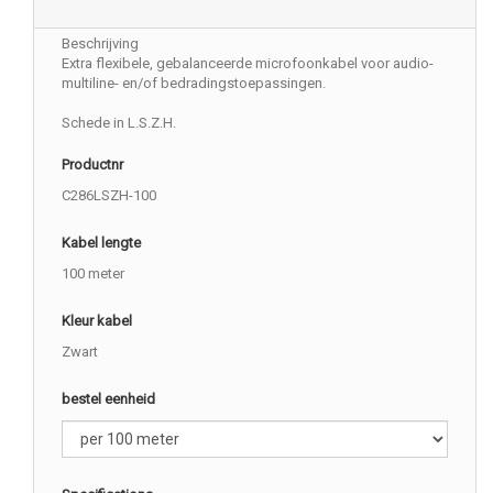
Beschrijving
Extra flexibele, gebalanceerde microfoonkabel voor audio-
multiline- en/of bedradingstoepassingen.
Schede in L.S.Z.H.
Productnr
C286LSZH-100
Kabel lengte
100 meter
Kleur kabel
Zwart
bestel eenheid