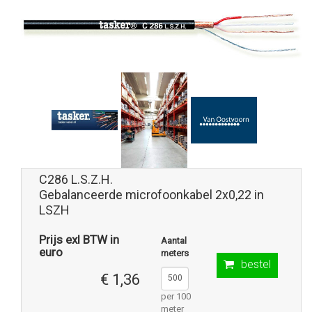
C286 L.S.Z.H.
Gebalanceerde microfoonkabel 2x0,22 in
LSZH
Prijs exl BTW in
Aantal
euro
meters
bestel
€ 1,36
per 100
meter