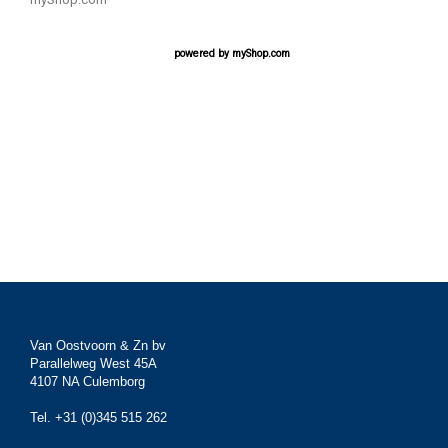
powered by
myShop.com
Van Oostvoorn & Zn bv
Parallelweg West 45A
4107 NA Culemborg
Tel. +31 (0)345 515 262