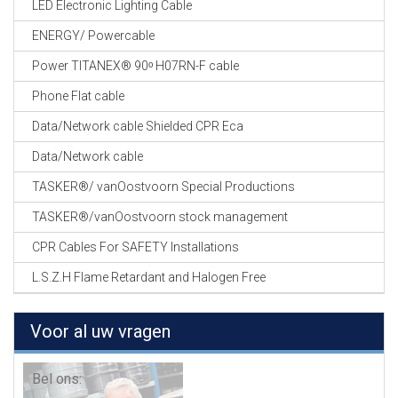
LED Electronic Lighting Cable
ENERGY/ Powercable
Power TITANEX® 90ᵒ H07RN-F cable
Phone Flat cable
Data/Network cable Shielded CPR Eca
Data/Network cable
TASKER®/ vanOostvoorn Special Productions
TASKER®/vanOostvoorn stock management
CPR Cables For SAFETY Installations
L.S.Z.H Flame Retardant and Halogen Free
Voor al uw vragen
Bel ons: