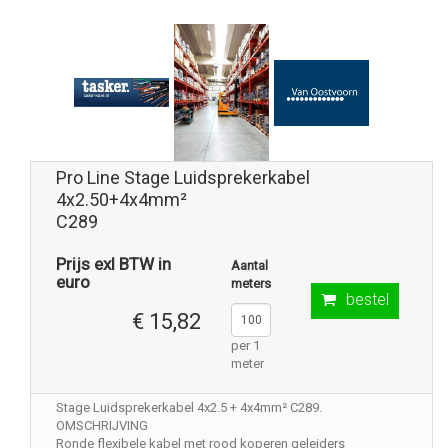
Pro Line Stage Luidsprekerkabel
4x2.50+4x4mm²
C289
Prijs exl BTW in
Aantal
euro
meters
bestel
€ 15,82
per 1
meter
Stage Luidsprekerkabel 4x2.5 + 4x4mm² C289.
OMSCHRIJVING
Ronde flexibele kabel met rood koperen geleiders