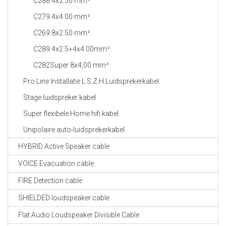
C288 4x2.50 mm²
C279 4x4.00 mm²
C269 8x2.50 mm²
C289 4x2.5+4x4.00mm²
C282Super 8x4,00 mm²
Pro Line Installatie L.S.Z.H Luidsprekerkabel
Stage luidspreker kabel
Super flexibele Home hifi kabel
Unipolaire auto-luidsprekerkabel
HYBRID Active Speaker cable
VOICE Evacuation cable
FIRE Detection cable
SHIELDED loudspeaker cable
Flat Audio Loudspeaker Divisible Cable