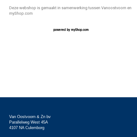
Deze webshop is gemaakt in samenwerking tussen Vanoostvoorn en
myShop.com
powered by
myShop.com
Van Oostvoorn & Zn bv
Parallelweg West 45A
4107 NA Culemborg