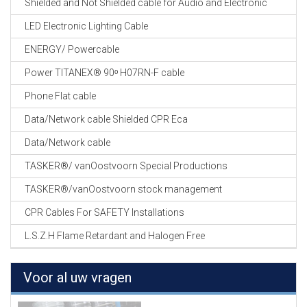
Shielded and Not Shielded cable for Audio and Electronic
LED Electronic Lighting Cable
ENERGY/ Powercable
Power TITANEX® 90ᵒ H07RN-F cable
Phone Flat cable
Data/Network cable Shielded CPR Eca
Data/Network cable
TASKER®/ vanOostvoorn Special Productions
TASKER®/vanOostvoorn stock management
CPR Cables For SAFETY Installations
L.S.Z.H Flame Retardant and Halogen Free
Voor al uw vragen