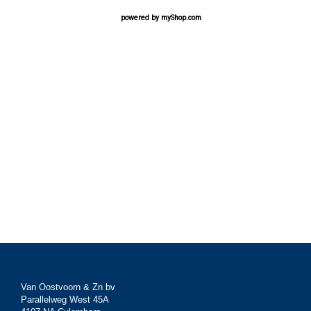
powered by
myShop.com
Van Oostvoorn & Zn bv
Parallelweg West 45A