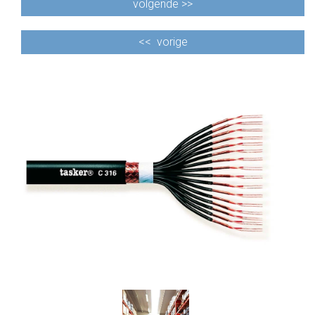
volgende >>
<<
vorige