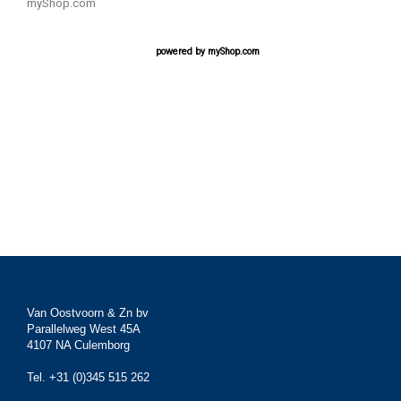
myShop.com
powered by
myShop.com
Van Oostvoorn & Zn bv
Parallelweg West 45A
4107 NA Culemborg
Tel. +31 (0)345 515 262