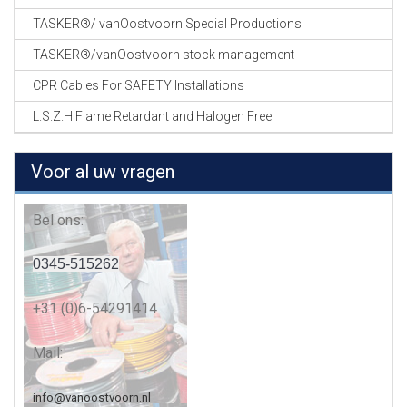
TASKER®/ vanOostvoorn Special Productions
TASKER®/vanOostvoorn stock management
CPR Cables For SAFETY Installations
L.S.Z.H Flame Retardant and Halogen Free
Voor al uw vragen
Bel ons:
0345-515262
+31 (0)6-54291414
Mail:
info@vanoostvoorn.nl