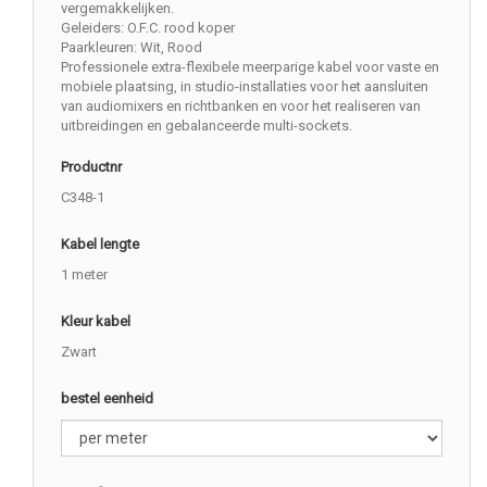
vergemakkelijken.
Geleiders: O.F.C. rood koper
Paarkleuren: Wit, Rood
Professionele extra-flexibele meerparige kabel voor vaste en
mobiele plaatsing, in studio-installaties voor het aansluiten
van audiomixers en richtbanken en voor het realiseren van
uitbreidingen en gebalanceerde multi-sockets.
Productnr
C348-1
Kabel lengte
1 meter
Kleur kabel
Zwart
bestel eenheid