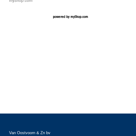
myShop.com
powered by
myShop.com
Van Oostvoorn & Zn bv