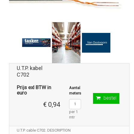
U.T.P. kabel
C702
Prijs exl BTW in
Aantal
euro
meters
bestel
€ 0,94
per 1
mtr
U.T.P. cable C702. DESCRIPTION