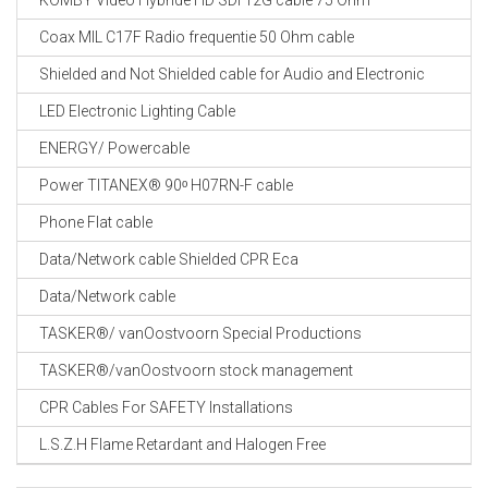
KOMBY Video Hybride HD SDI 12G cable 75 Ohm
Coax MIL C17F Radio frequentie 50 Ohm cable
Shielded and Not Shielded cable for Audio and Electronic
LED Electronic Lighting Cable
ENERGY/ Powercable
Power TITANEX® 90ᵒ H07RN-F cable
Phone Flat cable
Data/Network cable Shielded CPR Eca
Data/Network cable
TASKER®/ vanOostvoorn Special Productions
TASKER®/vanOostvoorn stock management
CPR Cables For SAFETY Installations
L.S.Z.H Flame Retardant and Halogen Free