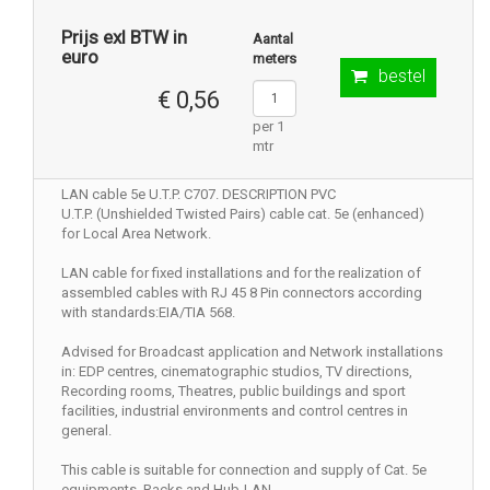
Prijs exl BTW in
Aantal
euro
meters
bestel
€ 0,56
per 1
mtr
LAN cable 5e U.T.P. C707. DESCRIPTION PVC
U.T.P. (Unshielded Twisted Pairs) cable cat. 5e (enhanced)
for Local Area Network.
LAN cable for fixed installations and for the realization of
assembled cables with RJ 45 8 Pin connectors according
with standards:EIA/TIA 568.
Advised for Broadcast application and Network installations
in: EDP centres, cinematographic studios, TV directions,
Recording rooms, Theatres, public buildings and sport
facilities, industrial environments and control centres in
general.
This cable is suitable for connection and supply of Cat. 5e
equipments, Racks and Hub-LAN.