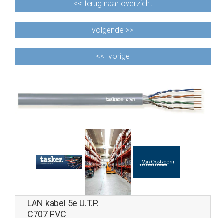
<<
terug naar overzicht
volgende >>
<<
vorige
LAN kabel 5e U.T.P.
C707 PVC