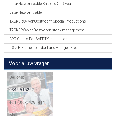
Data/Network cable Shielded CPR Eca
Data/Network cable
TASKER®/ vanOostvoorn Special Productions
TASKER®/vanOostvoorn stock management
CPR Cables For SAFETY Installations
L.S.Z.H Flame Retardant and Halogen Free
Voor al uw vragen
Bel ons:
0345-515262
+31 (0)6-54291414
Mail: