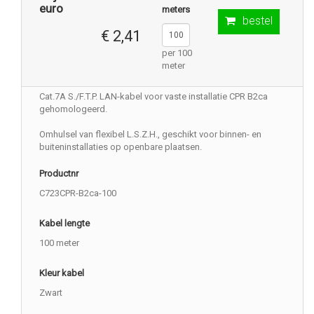
euro
meters
bestel
€ 2,41
per 100
meter
Cat.7A S./F.T.P. LAN-kabel voor vaste installatie CPR B2ca
gehomologeerd.
Omhulsel van flexibel L.S.Z.H., geschikt voor binnen- en
buiteninstallaties op openbare plaatsen.
Productnr
C723CPR-B2ca-100
Kabel lengte
100 meter
Kleur kabel
Zwart