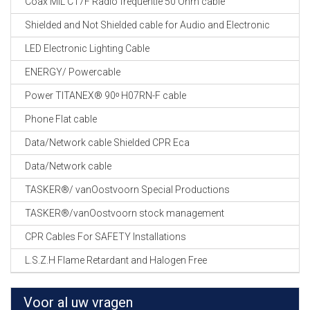
Coax MIL C17F Radio frequentie 50 Ohm cable
Shielded and Not Shielded cable for Audio and Electronic
LED Electronic Lighting Cable
ENERGY/ Powercable
Power TITANEX® 90ᵒ H07RN-F cable
Phone Flat cable
Data/Network cable Shielded CPR Eca
Data/Network cable
TASKER®/ vanOostvoorn Special Productions
TASKER®/vanOostvoorn stock management
CPR Cables For SAFETY Installations
L.S.Z.H Flame Retardant and Halogen Free
Voor al uw vragen