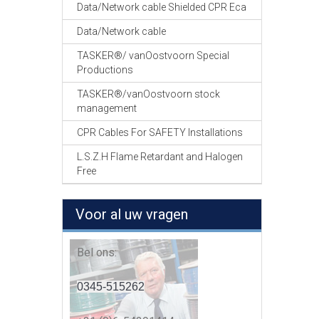
Data/Network cable Shielded CPR Eca
Data/Network cable
TASKER®/ vanOostvoorn Special
Productions
TASKER®/vanOostvoorn stock
management
CPR Cables For SAFETY Installations
L.S.Z.H Flame Retardant and Halogen
Free
Voor al uw vragen
Bel ons:
0345-515262