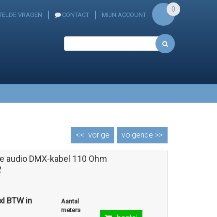
0
TELDE VRAGEN
CONTACT
MIJN ACCOUNT
<<
vorige
volgende >>
ale audio DMX-kabel 110 Ohm
2
exl BTW in
Aantal
meters