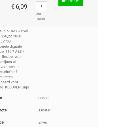
bestel
€ 6,09
per
meter
 audio DMX-kabel
 2x0,22 C850.
IJVING
onele digitale
el 110 ? AES /
 flexibel voor
nlijnen of
verdracht in
tudio's of
ruimten.
ceerd voor
ng. KLEUREN Grijs
nr
C850-1
ngte
1 meter
bel
Zilver