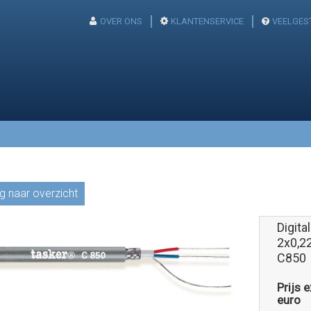
OVER ONS
KLANTENSERVICE
VEELGES
g naar overzicht
Digit
2x0,2
C850
Prijs 
euro