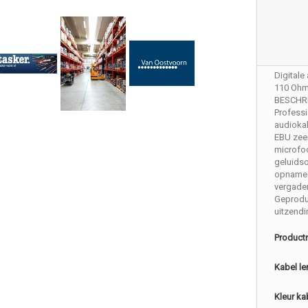
Digitale
110 Ohm
BESCHR
Professi
audiokab
EBU zeer
microfoo
geluidso
opnames
vergader
Geprodu
uitzendi
Product
Kabel le
Kleur ka