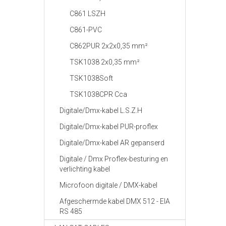
C861 LSZH
C861-PVC
C862PUR 2x2x0,35 mm²
TSK1038 2x0,35 mm²
TSK1038Soft
TSK1038CPR Cca
Digitale/Dmx-kabel L.S.Z.H
Digitale/Dmx-kabel PUR-proflex
Digitale/Dmx-kabel AR gepanserd
Digitale / Dmx Proflex-besturing en
verlichting kabel
Microfoon digitale / DMX-kabel
Afgeschermde kabel DMX 512 - EIA
RS 485