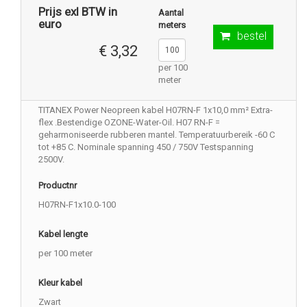
Prijs exl BTW in
Aantal
euro
meters
bestel
€ 3,32
per 100
meter
TITANEX Power Neopreen kabel H07RN-F 1x10,0 mm² Extra-
flex .Bestendige OZONE-Water-Oil. H07 RN-F =
geharmoniseerde rubberen mantel. Temperatuurbereik -60 C
tot +85 C. Nominale spanning 450 / 750V Testspanning
2500V.
Productnr
H07RN-F1x10.0-100
Kabel lengte
per 100 meter
Kleur kabel
Zwart