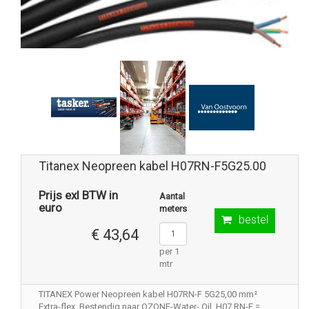
Titanex Neopreen kabel H07RN-F5G25.00
Prijs exl BTW in
Aantal
euro
meters
bestel
€ 43,64
per 1
mtr
TITANEX Power Neopreen kabel H07RN-F 5G25,00 mm²
Extra-flex .Bestendig naar OZONE-Water- Oil. H07 RN-F =