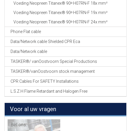
Voeding Neopreen Titanex® 90ᵒ H07RN-F 18x mm²
Voeding Neopreen Titanex® 90ᵒ H07RN-F 19x mm²
Voeding Neopreen Titanex® 90ᵒ H07RN-F 24x mm²
Phone Flat cable
Data/Network cable Shielded CPR Eca
Data/Network cable
TASKER®/ vanOostvoorn Special Productions
TASKER®/vanOostvoorn stock management
CPR Cables For SAFETY Installations
L.S.Z.H Flame Retardant and Halogen Free
Voor al uw vragen
Bel ons: