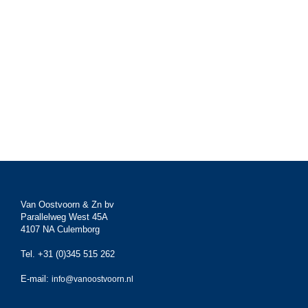
Van Oostvoorn & Zn bv
Parallelweg West 45A
4107 NA Culemborg
Tel. +31 (0)345 515 262
E-mail:
info@vanoostvoorn.nl