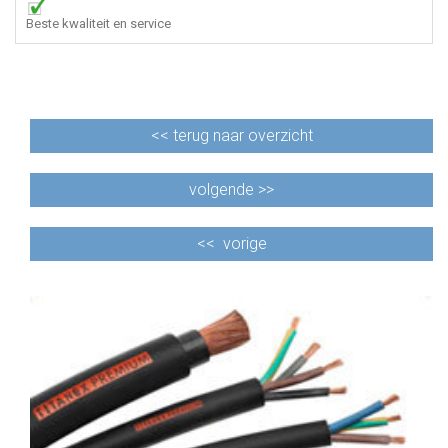
Beste kwaliteit en service
<<
terug naar overzicht
volgende >>
<<
vorige