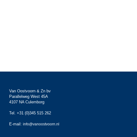
Van Oostvoorn & Zn bv
Parallelweg West 45A
4107 NA Culemborg
Tel. +31 (0)345 515 262
E-mail:
info@vanoostvoorn.nl