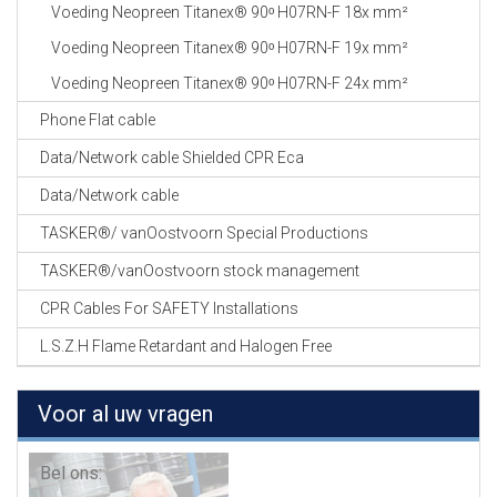
Voeding Neopreen Titanex® 90ᵒ H07RN-F 18x mm²
Voeding Neopreen Titanex® 90ᵒ H07RN-F 19x mm²
Voeding Neopreen Titanex® 90ᵒ H07RN-F 24x mm²
Phone Flat cable
Data/Network cable Shielded CPR Eca
Data/Network cable
TASKER®/ vanOostvoorn Special Productions
TASKER®/vanOostvoorn stock management
CPR Cables For SAFETY Installations
L.S.Z.H Flame Retardant and Halogen Free
Voor al uw vragen
Bel ons: