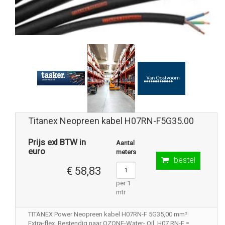
Titanex Neopreen kabel H07RN-F5G35.00
Prijs exl BTW in
Aantal
euro
meters
bestel
€ 58,83
per 1
mtr
TITANEX Power Neopreen kabel H07RN-F 5G35,00 mm²
Extra-flex .Bestendig naar OZONE-Water- Oil. H07 RN-F =