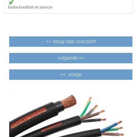
Beste kwaliteit en service
<<
terug naar overzicht
volgende >>
<<
vorige