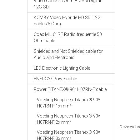
Video Cable 75 Ohm HD-SDI Digital
12G-SDI
KOMBY Video Hybride HD SDI 12G
cable 75 Ohm
Coax MIL C17F Radio frequentie 50
Ohm cable
Shielded and Not Shielded cable for
Audio and Electronic
LED Electronic Lighting Cable
ENERGY/ Powercable
Power TITANEX® 90ᵒ H07RN-F cable
Voeding Neopreen Titanex® 90ᵒ
H07RN-F 1x mm²
Voeding Neopreen Titanex® 90ᵒ
H07RN-F 2x mm²
Deze webs
Voeding Neopreen Titanex® 90ᵒ
H07RN-F 3x mm²