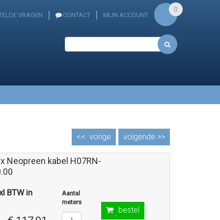
0
TELDE VRAGEN
CONTACT
MIJN ACCOUNT
<<
vorige
volgende >>
ex Neopreen kabel H07RN-
.00
exl BTW in
Aantal
meters
bestel