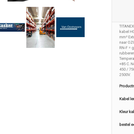
TITANEX
kabel H
mm² Extr
naar OZO
RN-F = 
rubberen
Temperat
+85 C. 
450 / 7
2500V.
Product
Kabel le
Kleur ka
bestel e