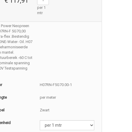
€ 117,91
per 1
mtr
 Power Neopreen
07RN-F 5G70,00
a-flex .Bestendig
NE-Water- Oil. H07
geharmoniseerde
 mantel.
uurbereik -60 C tot
Nominale spanning
50V Testspanning
nr
H07RN-F5G70.00-1
ngte
per meter
bel
Zwart
enheid