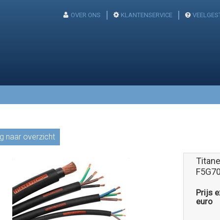
OVER ONS
KLANTENSERVICE
VEELGES
g naar overzicht
Titan
F5G70
Prijs 
euro