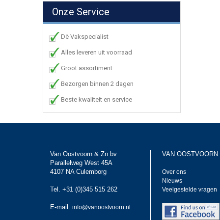
Onze Service
Dè Vakspecialist
Alles leveren uit voorraad
Groot assortiment
Bezorgen binnen 2 dagen
Beste kwaliteit en service
Van Oostvoorn & Zn bv
VAN OOSTVOORN
Parallelweg West 45A
4107 NA Culemborg
Over ons
Nieuws
Tel. +31 (0)345 515 262
Veelgestelde vragen
E-mail:
info@vanoostvoorn.nl