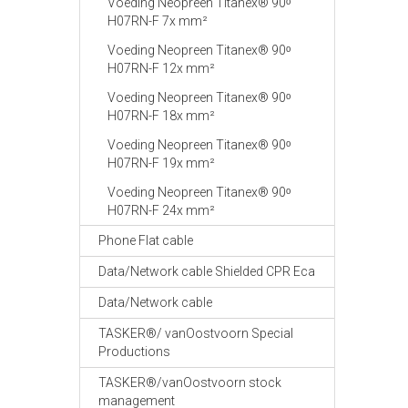
Voeding Neopreen Titanex® 90ᵒ
H07RN-F 7x mm²
Voeding Neopreen Titanex® 90ᵒ
H07RN-F 12x mm²
Voeding Neopreen Titanex® 90ᵒ
H07RN-F 18x mm²
Voeding Neopreen Titanex® 90ᵒ
H07RN-F 19x mm²
Voeding Neopreen Titanex® 90ᵒ
H07RN-F 24x mm²
Phone Flat cable
Data/Network cable Shielded CPR Eca
Data/Network cable
TASKER®/ vanOostvoorn Special
Productions
TASKER®/vanOostvoorn stock
management