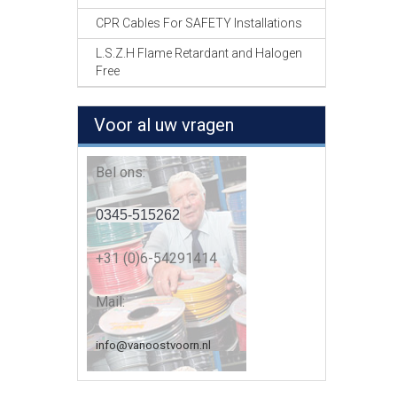
CPR Cables For SAFETY Installations
L.S.Z.H Flame Retardant and Halogen
Free
Voor al uw vragen
Bel ons:
0345-515262
+31 (0)6-54291414
Mail:
info@vanoostvoorn.nl