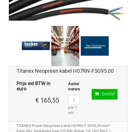
Titanex Neopreen kabel H07RN-F5G95.00
Prijs exl BTW in
Aantal
euro
meters
bestel
€ 165,55
per 1
mtr
TITANEX Power Neopreen kabel H07RN-F 5G95,00 mm²
Extra-flex .Bestendig naar OZONE-Water- Oil. H07 RN-F =