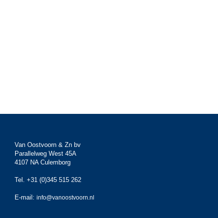
Van Oostvoorn & Zn bv
Parallelweg West 45A
4107 NA Culemborg
Tel. +31 (0)345 515 262
E-mail:
info@vanoostvoorn.nl