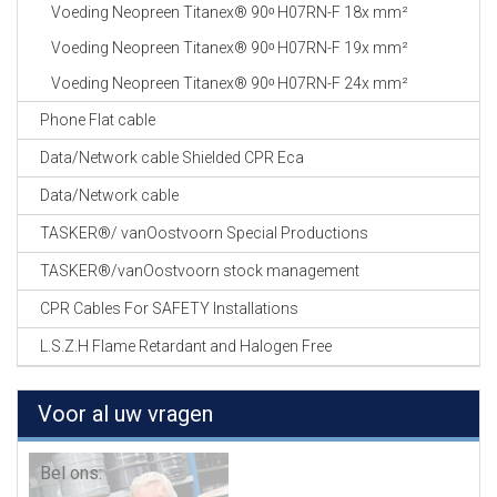
Voeding Neopreen Titanex® 90ᵒ H07RN-F 18x mm²
Voeding Neopreen Titanex® 90ᵒ H07RN-F 19x mm²
Voeding Neopreen Titanex® 90ᵒ H07RN-F 24x mm²
Phone Flat cable
Data/Network cable Shielded CPR Eca
Data/Network cable
TASKER®/ vanOostvoorn Special Productions
TASKER®/vanOostvoorn stock management
CPR Cables For SAFETY Installations
L.S.Z.H Flame Retardant and Halogen Free
Voor al uw vragen
Bel ons: