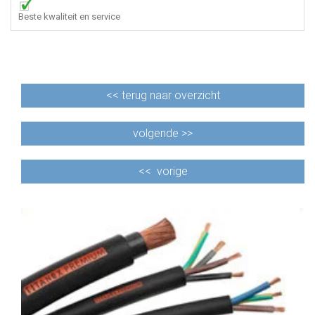
Beste kwaliteit en service
<<
terug naar overzicht
volgende >>
<<
vorige