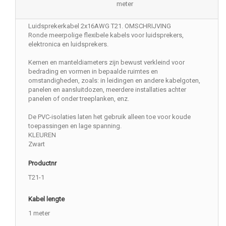
meter
Luidsprekerkabel 2x16AWG T21. OMSCHRIJVING
Ronde meerpolige flexibele kabels voor luidsprekers,
elektronica en luidsprekers.
Kernen en manteldiameters zijn bewust verkleind voor
bedrading en vormen in bepaalde ruimtes en
omstandigheden, zoals: in leidingen en andere kabelgoten,
panelen en aansluitdozen, meerdere installaties achter
panelen of onder treeplanken, enz.
De PVC-isolaties laten het gebruik alleen toe voor koude
toepassingen en lage spanning.
KLEUREN
Zwart
Productnr
T21-1
Kabel lengte
1 meter