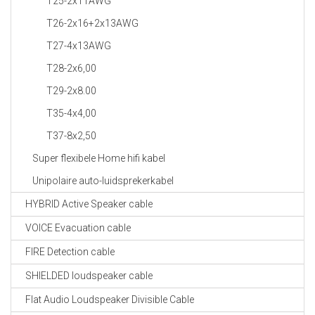
T25-2x11AWG
T26-2x16+2x13AWG
T27-4x13AWG
T28-2x6,00
T29-2x8.00
T35-4x4,00
T37-8x2,50
Super flexibele Home hifi kabel
Unipolaire auto-luidsprekerkabel
HYBRID Active Speaker cable
VOICE Evacuation cable
FIRE Detection cable
SHIELDED loudspeaker cable
Flat Audio Loudspeaker Divisible Cable