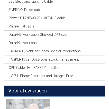
LED Electronic Lighting Cable
ENERGY/ Powercable
Power TITANEX® 90ᵒ H07RN-F cable
Phone Flat cable
Data/Network cable Shielded CPR Eca
Data/Network cable
TASKER®/ vanOostvoorn Special Productions
TASKER®/vanOostvoorn stock management
CPR Cables For SAFETY Installations
L.S.Z.H Flame Retardant and Halogen Free
Voor al uw vragen
Bel ons: