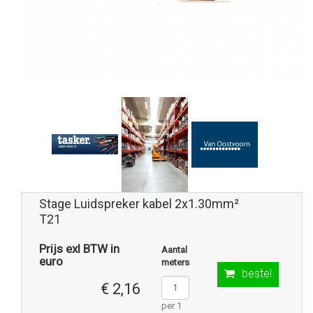
Stage Luidspreker kabel 2x1.30mm²
T21
Prijs exl BTW in
Aantal
euro
meters
bestel
€ 2,16
per 1