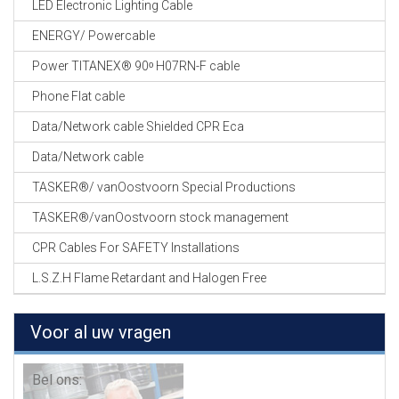
LED Electronic Lighting Cable
ENERGY/ Powercable
Power TITANEX® 90ᵒ H07RN-F cable
Phone Flat cable
Data/Network cable Shielded CPR Eca
Data/Network cable
TASKER®/ vanOostvoorn Special Productions
TASKER®/vanOostvoorn stock management
CPR Cables For SAFETY Installations
L.S.Z.H Flame Retardant and Halogen Free
Voor al uw vragen
Bel ons: