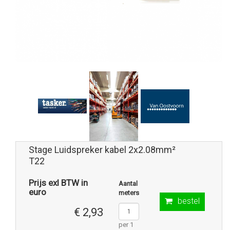
Stage Luidspreker kabel 2x2.08mm²
T22
Prijs exl BTW in
Aantal
euro
meters
bestel
€ 2,93
per 1