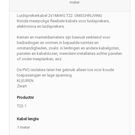
meter
Luidsprekerkabel 2x14AWG T22. OMSCHRIJVING
Ronde meerpolige flexibele kabels voor luidsprekers,
elektronica en luidsprekers.
Kernen en manteldiameters zijn bewust verkleind voor
bedradingen en vormen in bepaalde ruimtes en
omstandigheden, zoals: in leidingen en andere kabelgoten,
panelen en kabeldozen, meerdere installaties achter panelen
of onder treeplanken, enz.
De PVC-isolaties laten het gebruik alleen toe voor koude
toepassingen en lage spanning.
KLEUREN
Zwart
Productnr
T22-1
Kabel lengte
1 meter