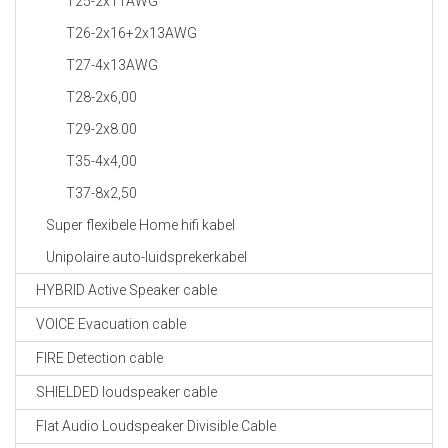
T25-2x11AWG
T26-2x16+2x13AWG
T27-4x13AWG
T28-2x6,00
T29-2x8.00
T35-4x4,00
T37-8x2,50
Super flexibele Home hifi kabel
Unipolaire auto-luidsprekerkabel
HYBRID Active Speaker cable
VOICE Evacuation cable
FIRE Detection cable
SHIELDED loudspeaker cable
Flat Audio Loudspeaker Divisible Cable