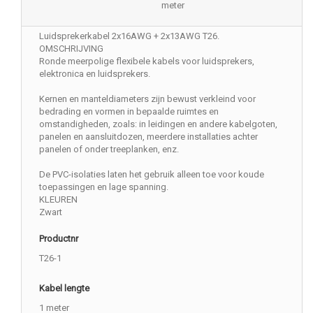
meter
Luidsprekerkabel 2x16AWG + 2x13AWG T26.
OMSCHRIJVING
Ronde meerpolige flexibele kabels voor luidsprekers,
elektronica en luidsprekers.
Kernen en manteldiameters zijn bewust verkleind voor
bedrading en vormen in bepaalde ruimtes en
omstandigheden, zoals: in leidingen en andere kabelgoten,
panelen en aansluitdozen, meerdere installaties achter
panelen of onder treeplanken, enz.
De PVC-isolaties laten het gebruik alleen toe voor koude
toepassingen en lage spanning.
KLEUREN
Zwart
Productnr
T26-1
Kabel lengte
1 meter