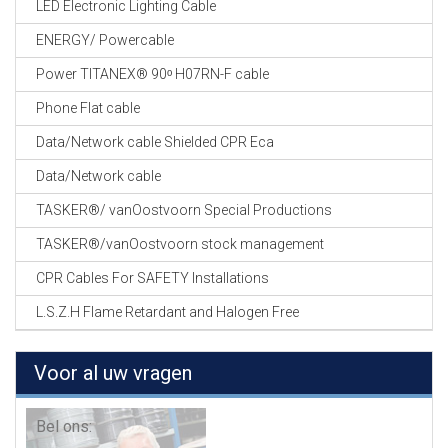
LED Electronic Lighting Cable
ENERGY/ Powercable
Power TITANEX® 90ᵒ H07RN-F cable
Phone Flat cable
Data/Network cable Shielded CPR Eca
Data/Network cable
TASKER®/ vanOostvoorn Special Productions
TASKER®/vanOostvoorn stock management
CPR Cables For SAFETY Installations
L.S.Z.H Flame Retardant and Halogen Free
Voor al uw vragen
Bel ons: