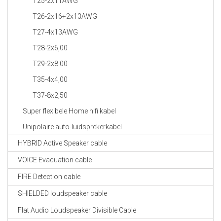
T25-2x11AWG
T26-2x16+2x13AWG
T27-4x13AWG
T28-2x6,00
T29-2x8.00
T35-4x4,00
T37-8x2,50
Super flexibele Home hifi kabel
Unipolaire auto-luidsprekerkabel
HYBRID Active Speaker cable
VOICE Evacuation cable
FIRE Detection cable
SHIELDED loudspeaker cable
Flat Audio Loudspeaker Divisible Cable