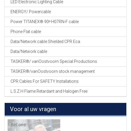
LED Electronic Lighting Cable
ENERGY/ Powercable
Power TITANEX® 90ᵒ H07RN-F cable
Phone Flat cable
Data/Network cable Shielded CPR Eca
Data/Network cable
TASKER®/ vanOostvoorn Special Productions
TASKER®/vanOostvoorn stock management
CPR Cables For SAFETY Installations
L.S.Z.H Flame Retardant and Halogen Free
Voor al uw vragen
Bel ons: