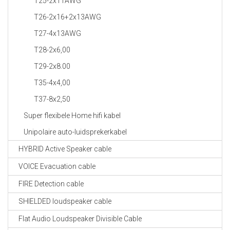
T25-2x11AWG
T26-2x16+2x13AWG
T27-4x13AWG
T28-2x6,00
T29-2x8.00
T35-4x4,00
T37-8x2,50
Super flexibele Home hifi kabel
Unipolaire auto-luidsprekerkabel
HYBRID Active Speaker cable
VOICE Evacuation cable
FIRE Detection cable
SHIELDED loudspeaker cable
Flat Audio Loudspeaker Divisible Cable