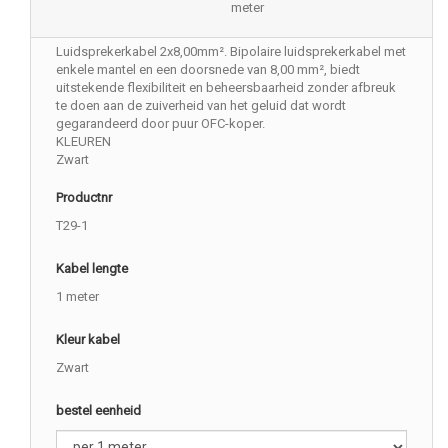
meter
Luidsprekerkabel 2x8,00mm². Bipolaire luidsprekerkabel met
enkele mantel en een doorsnede van 8,00 mm², biedt
uitstekende flexibiliteit en beheersbaarheid zonder afbreuk
te doen aan de zuiverheid van het geluid dat wordt
gegarandeerd door puur OFC-koper.
KLEUREN
Zwart
Productnr
T29-1
Kabel lengte
1 meter
Kleur kabel
Zwart
bestel eenheid