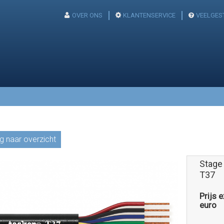
OVER ONS
KLANTENSERVICE
VEELGES
g naar overzicht
Stage
T37
Prijs 
euro