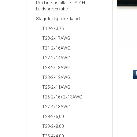
Pro Line Installatie L.S.Z.H
Luidsprekerkabel
Stage luidspreker kabel
T19-2x0.75
T20-2x17AWG
T21-2x16AWG
T22-2x14AWG
T23-2x13AWG
T23-2x12AWG
T25-2x11AWG
T26-2x16+2x13AWG
T27-4x13AWG
T28-2x6,00
T29-2x8.00
T35-4x4,00