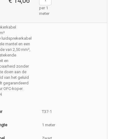
€ 14,06
per 1
meter
ekerkabel
mm²
e luidsprekerkabel
le mantel en een
de van 2,50 mm²,
tstekende
eit en
baarheid zonder
te doen aan de
id van het geluid
dt gegarandeerd
ur OFC-koper.
N
nr
T37-1
ngte
1 meter
bel
Zwart