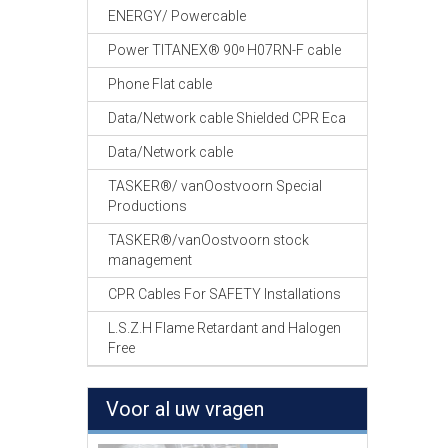
ENERGY/ Powercable
Power TITANEX® 90ᵒ H07RN-F cable
Phone Flat cable
Data/Network cable Shielded CPR Eca
Data/Network cable
TASKER®/ vanOostvoorn Special
Productions
TASKER®/vanOostvoorn stock
management
CPR Cables For SAFETY Installations
L.S.Z.H Flame Retardant and Halogen
Free
Voor al uw vragen