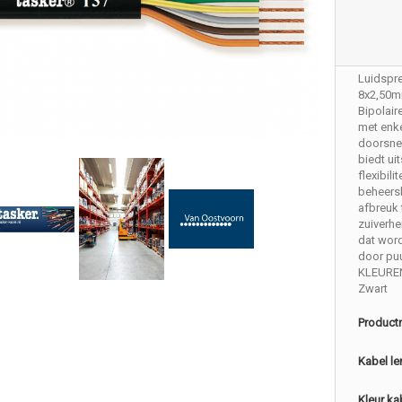
Luidspr
8x2,50
Bipolair
met enke
doorsne
biedt ui
flexibilit
beheers
afbreuk 
zuiverhe
dat wor
door pu
KLEURE
Zwart
Product
Kabel le
Kleur ka