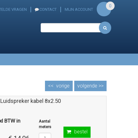
0
TELDE VRAGEN
CONTACT
MIJN ACCOUNT
<<
vorige
volgende >>
 Luidspreker kabel 8x2.50
exl BTW in
Aantal
meters
bestel