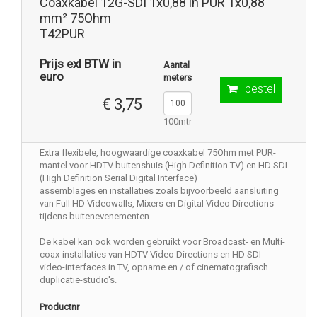
Coaxkabel 12G-SDI 1x0,88 in PUR 1x0,88
mm² 75Ohm
T42PUR
Prijs exl BTW in
Aantal
euro
meters
bestel
€ 3,75
100mtr
Extra flexibele, hoogwaardige coaxkabel 75Ohm met PUR-
mantel voor HDTV buitenshuis (High Definition TV) en HD SDI
(High Definition Serial Digital Interface)
assemblages en installaties zoals bijvoorbeeld aansluiting
van Full HD Videowalls, Mixers en Digital Video Directions
tijdens buitenevenementen.
De kabel kan ook worden gebruikt voor Broadcast- en Multi-
coax-installaties van HDTV Video Directions en HD SDI
video-interfaces in TV, opname en / of cinematografisch
duplicatie-studio's.
Productnr