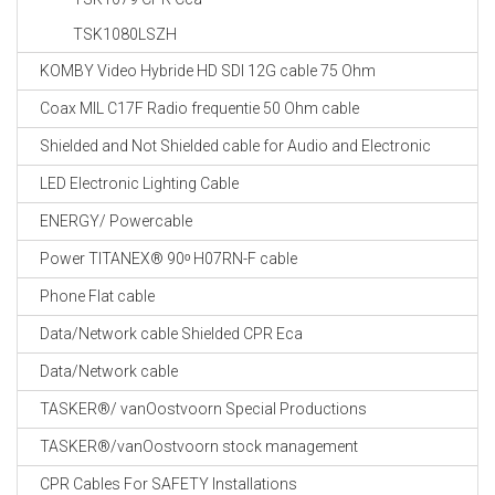
TSK1080LSZH
KOMBY Video Hybride HD SDI 12G cable 75 Ohm
Coax MIL C17F Radio frequentie 50 Ohm cable
Shielded and Not Shielded cable for Audio and Electronic
LED Electronic Lighting Cable
ENERGY/ Powercable
Power TITANEX® 90ᵒ H07RN-F cable
Phone Flat cable
Data/Network cable Shielded CPR Eca
Data/Network cable
TASKER®/ vanOostvoorn Special Productions
TASKER®/vanOostvoorn stock management
CPR Cables For SAFETY Installations