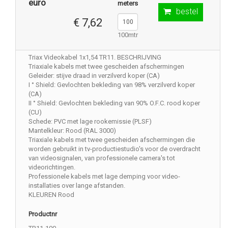
euro
meters
bestel
€ 7,62
100mtr
Triax Videokabel 1x1,54 TR11. BESCHRIJVING
Triaxiale kabels met twee gescheiden afschermingen
Geleider: stijve draad in verzilverd koper (CA)
I ° Shield: Gevlochten bekleding van 98% verzilverd koper
(CA)
II ° Shield: Gevlochten bekleding van 90% O.F.C. rood koper
(CU)
Schede: PVC met lage rookemissie (PLSF)
Mantelkleur: Rood (RAL 3000)
Triaxiale kabels met twee gescheiden afschermingen die
worden gebruikt in tv-productiestudio's voor de overdracht
van videosignalen, van professionele camera's tot
videorichtingen.
Professionele kabels met lage demping voor video-
installaties over lange afstanden.
KLEUREN Rood
Productnr