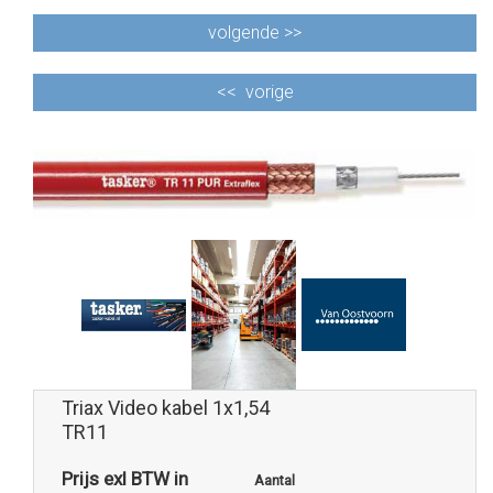
volgende >>
<<
vorige
Triax Video kabel 1x1,54
TR11
Prijs exl BTW in
Aantal