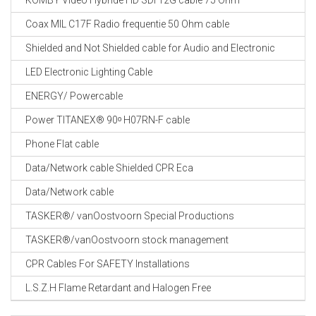
KOMBY Video Hybride HD SDI 12G cable 75 Ohm
Coax MIL C17F Radio frequentie 50 Ohm cable
Shielded and Not Shielded cable for Audio and Electronic
LED Electronic Lighting Cable
ENERGY/ Powercable
Power TITANEX® 90ᵒ H07RN-F cable
Phone Flat cable
Data/Network cable Shielded CPR Eca
Data/Network cable
TASKER®/ vanOostvoorn Special Productions
TASKER®/vanOostvoorn stock management
CPR Cables For SAFETY Installations
L.S.Z.H Flame Retardant and Halogen Free