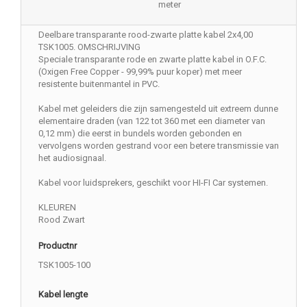
meter
Deelbare transparante rood-zwarte platte kabel 2x4,00
TSK1005. OMSCHRIJVING
Speciale transparante rode en zwarte platte kabel in O.F.C.
(Oxigen Free Copper - 99,99% puur koper) met meer
resistente buitenmantel in PVC.
Kabel met geleiders die zijn samengesteld uit extreem dunne
elementaire draden (van 122 tot 360 met een diameter van
0,12 mm) die eerst in bundels worden gebonden en
vervolgens worden gestrand voor een betere transmissie van
het audiosignaal.
Kabel voor luidsprekers, geschikt voor HI-FI Car systemen.
KLEUREN
Rood Zwart
Productnr
TSK1005-100
Kabel lengte