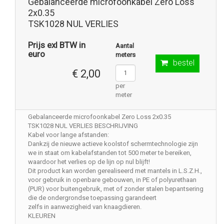
Gebalanceerde microfoonkabel Zero Loss
2x0.35
TSK1028 NUL VERLIES
Prijs exl BTW in
Aantal
euro
meters
bestel
€ 2,00
per
meter
Gebalanceerde microfoonkabel Zero Loss 2x0.35
TSK1028 NUL VERLIES BESCHRIJVING
Kabel voor lange afstanden:
Dankzij de nieuwe actieve koolstof schermtechnologie zijn
we in staat om kabelafstanden tot 500 meter te bereiken,
waardoor het verlies op de lijn op nul blijft!
Dit product kan worden gerealiseerd met mantels in L.S.Z.H.,
voor gebruik in openbare gebouwen, in PE of polyurethaan
(PUR) voor buitengebruik, met of zonder stalen bepantsering
die de ondergrondse toepassing garandeert
zelfs in aanwezigheid van knaagdieren.
KLEUREN