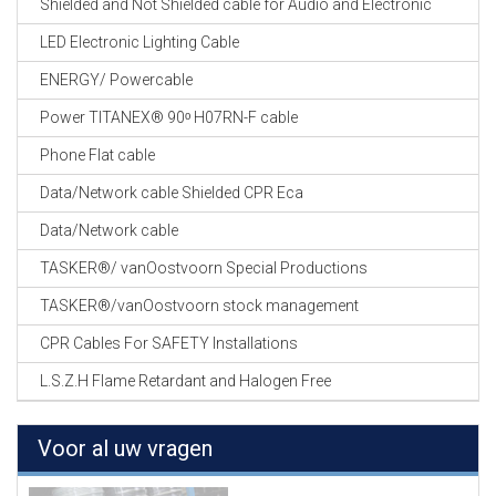
Shielded and Not Shielded cable for Audio and Electronic
LED Electronic Lighting Cable
ENERGY/ Powercable
Power TITANEX® 90ᵒ H07RN-F cable
Phone Flat cable
Data/Network cable Shielded CPR Eca
Data/Network cable
TASKER®/ vanOostvoorn Special Productions
TASKER®/vanOostvoorn stock management
CPR Cables For SAFETY Installations
L.S.Z.H Flame Retardant and Halogen Free
Voor al uw vragen