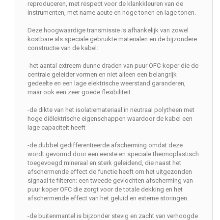
reproduceren, met respect voor de klankkleuren van de
instrumenten, met name acute en hoge tonen en lage tonen.
Deze hoogwaardige transmissie is afhankelijk van zowel
kostbare als speciale gebruikte materialen en de bijzondere
constructie van de kabel:
-het aantal extreem dunne draden van puur OFC-koper die de
centrale geleider vormen en niet alleen een belangrijk
gedeelte en een lage elektrische weerstand garanderen,
maar ook een zeer goede flexibiliteit
-de dikte van het isolatiemateriaal in neutraal polytheen met
hoge diëlektrische eigenschappen waardoor de kabel een
lage capaciteit heeft
-de dubbel gedifferentieerde afscherming omdat deze
wordt gevormd door een eerste en speciale thermoplastisch
toegevoegd mineraal en sterk geleidend, die naast het
afschermende effect de functie heeft om het uitgezonden
signaal te filteren; een tweede gevlochten afscherming van
puur koper OFC die zorgt voor de totale dekking en het
afschermende effect van het geluid en externe storingen.
-de buitenmantel is bijzonder stevig en zacht van verhoogde