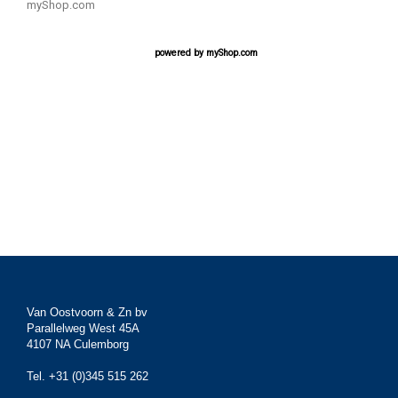
myShop.com
powered by
myShop.com
Van Oostvoorn & Zn bv
Parallelweg West 45A
4107 NA Culemborg
Tel. +31 (0)345 515 262