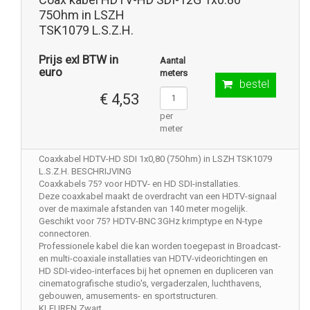
75Ohm in LSZH
TSK1079 L.S.Z.H.
Prijs exl BTW in
Aantal
euro
meters
bestel
€ 4,53
per
meter
Coaxkabel HDTV-HD SDI 1x0,80 (75Ohm) in LSZH TSK1079
L.S.Z.H. BESCHRIJVING
Coaxkabels 75? voor HDTV- en HD SDI-installaties.
Deze coaxkabel maakt de overdracht van een HDTV-signaal
over de maximale afstanden van 140 meter mogelijk.
Geschikt voor 75? HDTV-BNC 3GHz krimptype en N-type
connectoren.
Professionele kabel die kan worden toegepast in Broadcast-
en multi-coaxiale installaties van HDTV-videorichtingen en
HD SDI-video-interfaces bij het opnemen en dupliceren van
cinematografische studio's, vergaderzalen, luchthavens,
gebouwen, amusements- en sportstructuren.
KLEUREN Zwart