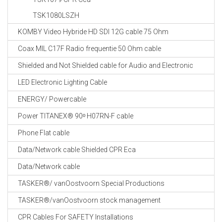
TSK1080LSZH
KOMBY Video Hybride HD SDI 12G cable 75 Ohm
Coax MIL C17F Radio frequentie 50 Ohm cable
Shielded and Not Shielded cable for Audio and Electronic
LED Electronic Lighting Cable
ENERGY/ Powercable
Power TITANEX® 90ᵒ H07RN-F cable
Phone Flat cable
Data/Network cable Shielded CPR Eca
Data/Network cable
TASKER®/ vanOostvoorn Special Productions
TASKER®/vanOostvoorn stock management
CPR Cables For SAFETY Installations