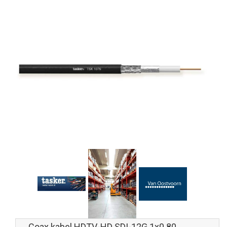
Coax kabel HDTV-HD SDI-12G 1x0.80