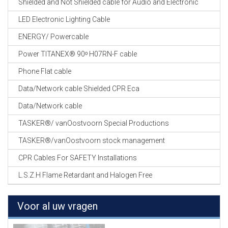
Shielded and Not Shielded cable for Audio and Electronic
LED Electronic Lighting Cable
ENERGY/ Powercable
Power TITANEX® 90ᵒ H07RN-F cable
Phone Flat cable
Data/Network cable Shielded CPR Eca
Data/Network cable
TASKER®/ vanOostvoorn Special Productions
TASKER®/vanOostvoorn stock management
CPR Cables For SAFETY Installations
L.S.Z.H Flame Retardant and Halogen Free
Voor al uw vragen