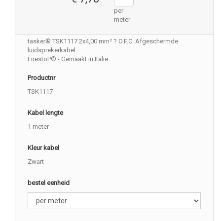
per
meter
tasker® TSK1117 2x4,00 mm² ? O.F.C. Afgeschermde
luidsprekerkabel
FirestoP® - Gemaakt in Italië
Productnr
TSK1117
Kabel lengte
1 meter
Kleur kabel
Zwart
bestel eenheid