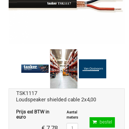
TSK1117
Loudspeaker shielded cable 2x4,00
Prijs exl BTW in
Aantal
euro
meters
bestel
€ 7,78