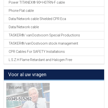
Power TITANEX® 90ᵒ H07RN-F cable
Phone Flat cable
Data/Network cable Shielded CPR Eca
Data/Network cable
TASKER®/ vanOostvoorn Special Productions
TASKER®/vanOostvoorn stock management
CPR Cables For SAFETY Installations
L.S.Z.H Flame Retardant and Halogen Free
Voor al uw vragen
Bel ons:
0345-515262