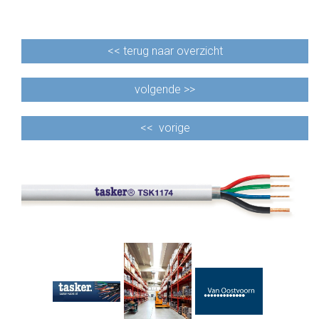
<<
terug naar overzicht
volgende >>
<<
vorige