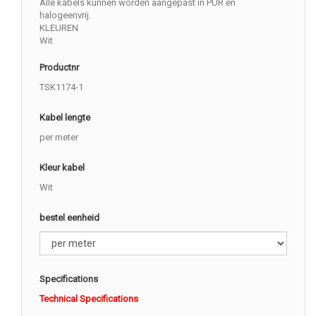
Alle kabels kunnen worden aangepast in PUR en
halogeenvrij.
KLEUREN
Wit
Productnr
TSK1174-1
Kabel lengte
per meter
Kleur kabel
Wit
bestel eenheid
Specifications
Technical Specifications