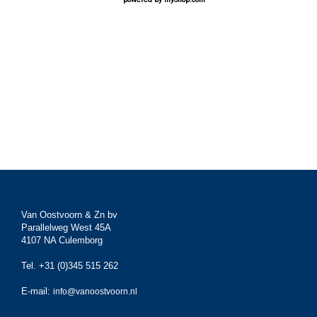
Van Oostvoorn & Zn bv
Parallelweg West 45A
4107 NA Culemborg
Tel. +31 (0)345 515 262
E-mail:
info@vanoostvoorn.nl