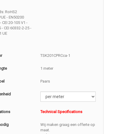
ds: RoHS2
/UE - EN50200
- CEI 20-105 V1 -
 - CEI 60332-2-25 -
1 UE
nr
TSK201CPRCca-1
ngte
1 meter
bel
Paars
enheid
ations
Technical Specifications
nodig
Wij maken graag een offerte op
maat.