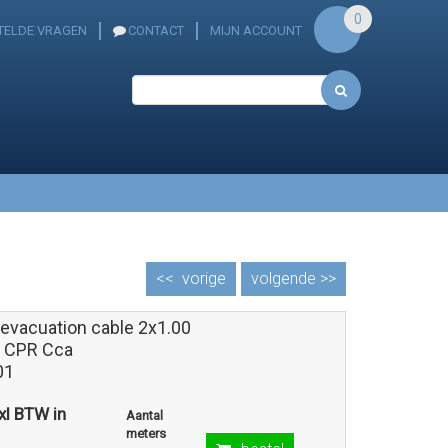
0
TELDE VRAGEN
CONTACT
MIJN ACCOUNT
<<
vorige
volgende >>
 evacuation cable 2x1.00
 CPR Cca
01
exl BTW in
Aantal
meters