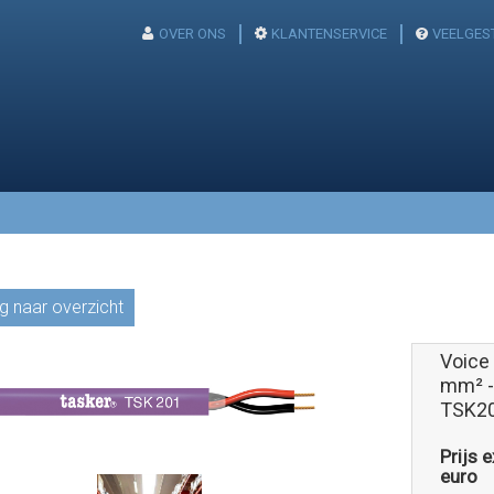
OVER ONS
KLANTENSERVICE
VEELGES
g naar overzicht
Voice
mm² -
TSK2
Prijs 
euro