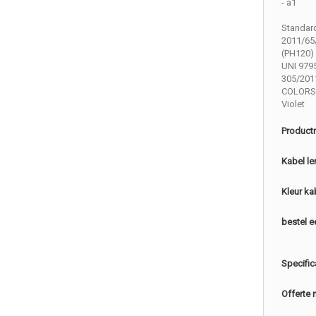
- a1
Standar
2011/65
(PH120) 
UNI 9795
305/201
COLORS
Violet
Product
Kabel le
Kleur ka
bestel e
Specific
Offerte 