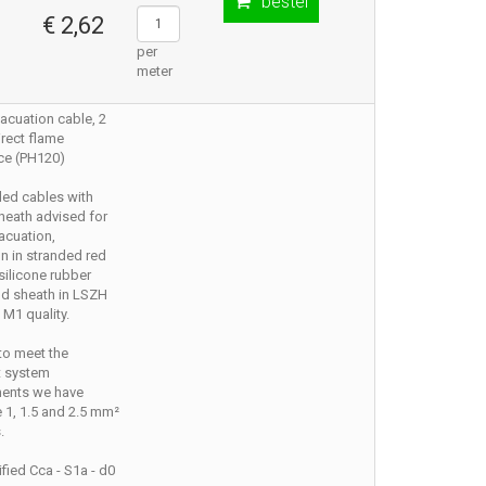
bestel
€ 2,62
per
meter
acuation cable, 2
rect flame
ce (PH120)
ded cables with
heath advised for
acuation,
n in stranded red
silicone rubber
nd sheath in LSZH
 M1 quality.
 to meet the
t system
ments we have
e 1, 1.5 and 2.5 mm²
.
ified Cca - S1a - d0