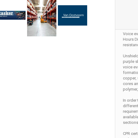
Voice ev
Hours Di
resistan
Unshiel
purple s
voice ev
formatio
copper, 
cores a
polymer,
In order
differen
require
availabl
sections
CPR cert