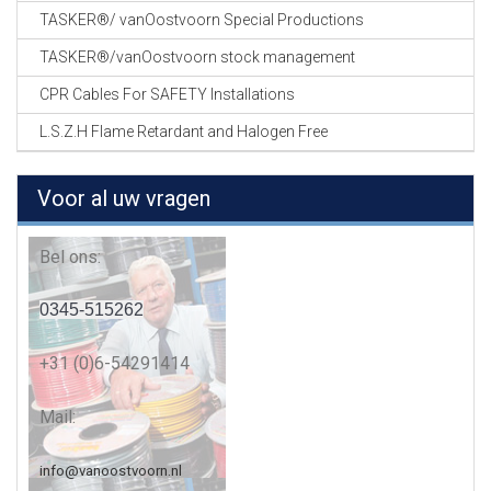
TASKER®/ vanOostvoorn Special Productions
TASKER®/vanOostvoorn stock management
CPR Cables For SAFETY Installations
L.S.Z.H Flame Retardant and Halogen Free
Voor al uw vragen
Bel ons:
0345-515262
+31 (0)6-54291414
Mail:
info@vanoostvoorn.nl