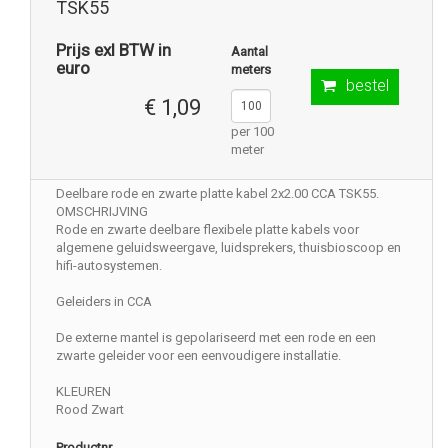
TSK55
Prijs exl BTW in
Aantal
euro
meters
bestel
€ 1,09
per 100
meter
Deelbare rode en zwarte platte kabel 2x2.00 CCA TSK55.
OMSCHRIJVING
Rode en zwarte deelbare flexibele platte kabels voor
algemene geluidsweergave, luidsprekers, thuisbioscoop en
hifi-autosystemen.
Geleiders in CCA
De externe mantel is gepolariseerd met een rode en een
zwarte geleider voor een eenvoudigere installatie.
KLEUREN
Rood Zwart
Productnr