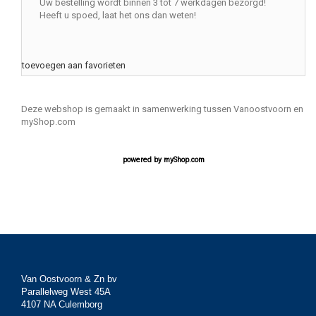
Uw bestelling wordt binnen 3 tot 7 werkdagen bezorgd!
Heeft u spoed, laat het ons dan weten!
toevoegen aan favorieten
Deze webshop is gemaakt in samenwerking tussen Vanoostvoorn en
myShop.com
powered by
myShop.com
Van Oostvoorn & Zn bv
Parallelweg West 45A
4107 NA Culemborg