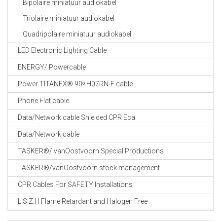
Bipolaire miniatuur audiokabel
Triolaire miniatuur audiokabel
Quadripolaire miniatuur audiokabel
LED Electronic Lighting Cable
ENERGY/ Powercable
Power TITANEX® 90ᵒ H07RN-F cable
Phone Flat cable
Data/Network cable Shielded CPR Eca
Data/Network cable
TASKER®/ vanOostvoorn Special Productions
TASKER®/vanOostvoorn stock management
CPR Cables For SAFETY Installations
L.S.Z.H Flame Retardant and Halogen Free