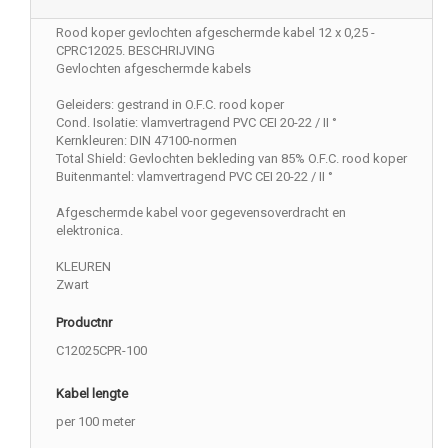
Rood koper gevlochten afgeschermde kabel 12 x 0,25 -
CPRC12025. BESCHRIJVING
Gevlochten afgeschermde kabels
Geleiders: gestrand in O.F.C. rood koper
Cond. Isolatie: vlamvertragend PVC CEI 20-22 / II °
Kernkleuren: DIN 47100-normen
Total Shield: Gevlochten bekleding van 85% O.F.C. rood koper
Buitenmantel: vlamvertragend PVC CEI 20-22 / II °
Afgeschermde kabel voor gegevensoverdracht en
elektronica.
KLEUREN
Zwart
Productnr
C12025CPR-100
Kabel lengte
per 100 meter