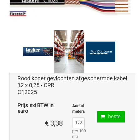
Rood koper gevlochten afgeschermde kabel
12 x 0,25 - CPR
C12025
Prijs exl BTW in
Aantal
euro
meters
bestel
€ 3,38
per 100
mtr