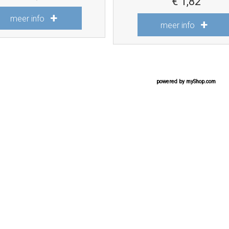
€
1,82
meer info
meer info
powered by
myShop.com