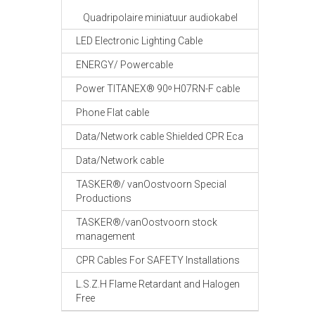
Quadripolaire miniatuur audiokabel
LED Electronic Lighting Cable
ENERGY/ Powercable
Power TITANEX® 90ᵒ H07RN-F cable
Phone Flat cable
Data/Network cable Shielded CPR Eca
Data/Network cable
TASKER®/ vanOostvoorn Special
Productions
TASKER®/vanOostvoorn stock
management
CPR Cables For SAFETY Installations
L.S.Z.H Flame Retardant and Halogen
Free