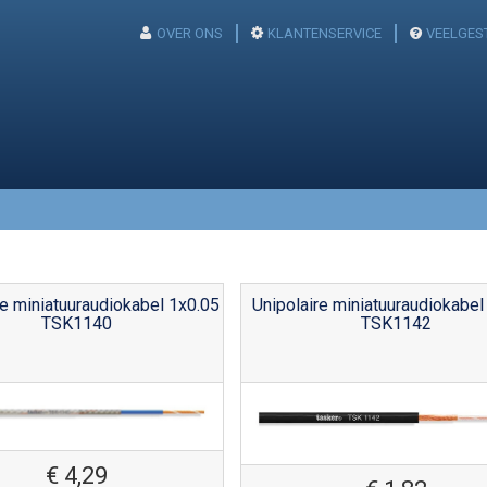
OVER ONS
KLANTENSERVICE
VEELGES
re miniatuuraudiokabel 1x0.05
Unipolaire miniatuuraudiokabel
TSK1140
TSK1142
€
4,29