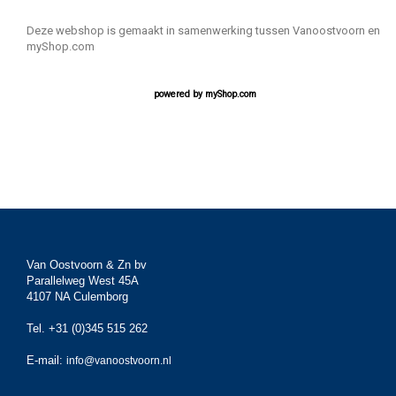
Deze webshop is gemaakt in samenwerking tussen Vanoostvoorn en
myShop.com
powered by
myShop.com
Van Oostvoorn & Zn bv
Parallelweg West 45A
4107 NA Culemborg
Tel. +31 (0)345 515 262
E-mail:
info@vanoostvoorn.nl