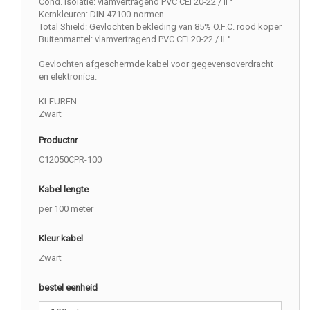
Cond. Isolatie: vlamvertragend PVC CEI 20-22 / II °
Kernkleuren: DIN 47100-normen
Total Shield: Gevlochten bekleding van 85% O.F.C. rood koper
Buitenmantel: vlamvertragend PVC CEI 20-22 / II °
Gevlochten afgeschermde kabel voor gegevensoverdracht
en elektronica.
KLEUREN
Zwart
Productnr
C12050CPR-100
Kabel lengte
per 100 meter
Kleur kabel
Zwart
bestel eenheid