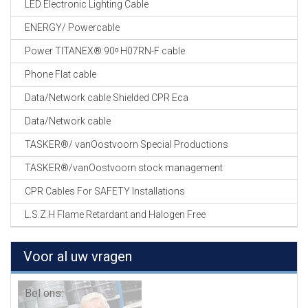
LED Electronic Lighting Cable
ENERGY/ Powercable
Power TITANEX® 90ᵒ H07RN-F cable
Phone Flat cable
Data/Network cable Shielded CPR Eca
Data/Network cable
TASKER®/ vanOostvoorn Special Productions
TASKER®/vanOostvoorn stock management
CPR Cables For SAFETY Installations
L.S.Z.H Flame Retardant and Halogen Free
Voor al uw vragen
Bel ons: