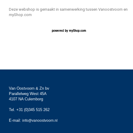
Deze webshop is gemaakt in samenwerking tussen Vanoostvoorn en
myShop.com
powered by
myShop.com
Van Oostvoorn & Zn bv
Parallelweg West 45A
4107 NA Culemborg
Tel. +31 (0)345 515 262
E-mail:
info@vanoostvoorn.nl