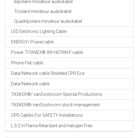
Bipolaire miniatuur audiokabel
Triolaire miniatuur audiokabel
Quadripolaire miniatuur audiokabel
LED Electronic Lighting Cable
ENERGY/ Powercable
Power TITANEX® 90ᵒ H07RN-F cable
Phone Flat cable
Data/Network cable Shielded CPR Eca
Data/Network cable
TASKER®/ vanOostvoorn Special Productions
TASKER®/vanOostvoorn stock management
CPR Cables For SAFETY Installations
L.S.Z.H Flame Retardant and Halogen Free