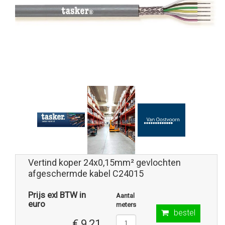
Vertind koper 24x0,15mm² gevlochten
afgeschermde kabel C24015
Prijs exl BTW in
Aantal
euro
meters
bestel
€ 9,21