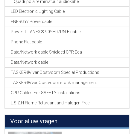
Quadripolaire miniatuur audiokabel
LED Electronic Lighting Cable
ENERGY/ Powercable
Power TITANEX® 90ᵒ H07RN-F cable
Phone Flat cable
Data/Network cable Shielded CPR Eca
Data/Network cable
TASKER®/ vanOostvoorn Special Productions
TASKER®/vanOostvoorn stock management
CPR Cables For SAFETY Installations
L.S.Z.H Flame Retardant and Halogen Free
Voor al uw vragen