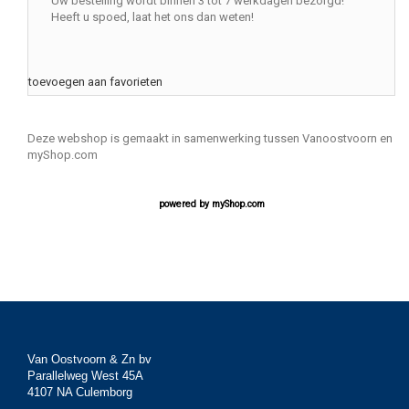
Uw bestelling wordt binnen 3 tot 7 werkdagen bezorgd!
Heeft u spoed, laat het ons dan weten!
toevoegen aan favorieten
Deze webshop is gemaakt in samenwerking tussen Vanoostvoorn en
myShop.com
powered by
myShop.com
Van Oostvoorn & Zn bv
Parallelweg West 45A
4107 NA Culemborg