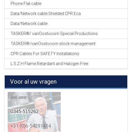
Phone Flat cable
Data/Network cable Shielded CPR Eca
Data/Network cable
TASKER®/ vanOostvoorn Special Productions
TASKER®/vanOostvoorn stock management
CPR Cables For SAFETY Installations
L.S.Z.H Flame Retardant and Halogen Free
Voor al uw vragen
Bel ons:
0345-515262
+31 (0)6-54291414