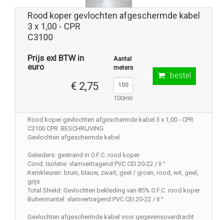
Rood koper gevlochten afgeschermde kabel
3 x 1,00 - CPR
C3100
Prijs exl BTW in
Aantal
euro
meters
bestel
€ 2,75
100mtr
Rood koper gevlochten afgeschermde kabel 3 x 1,00 - CPR
C3100 CPR. BESCHRIJVING
Gevlochten afgeschermde kabel
Geleiders: gestrand in O.F.C. rood koper
Cond. Isolatie: vlamvertragend PVC CEI 20-22 / II °
Kernkleuren: bruin, blauw, zwart, geel / groen, rood, wit, geel,
grijs
Total Shield: Gevlochten bekleding van 85% O.F.C. rood koper
Buitenmantel: vlamvertragend PVC CEI 20-22 / II °
Gevlochten afgeschermde kabel voor gegevensoverdracht