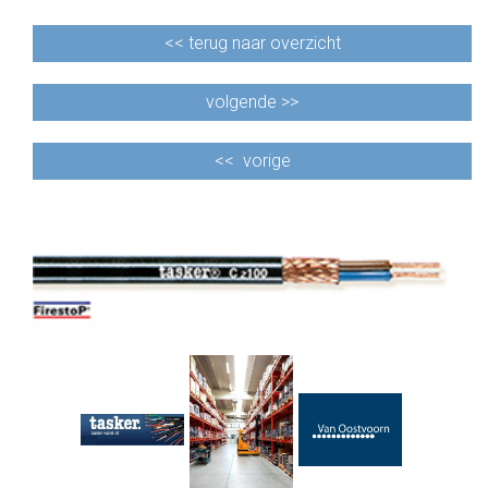
<<
terug naar overzicht
volgende >>
<<
vorige