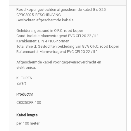
Rood koper gevlochten afgeschermde kabel 8 x 0,25 -
CPRC8025. BESCHRIJVING
Gevlochten afgeschermde kabels
Geleiders: gestrand in O.F.C. rood koper
Cond. Isolatie: vlamvertragend PVC CEI 20-22 / II °
Kernkleuren: DIN 47100-normen
Total Shield: Gevlochten bekleding van 85% O.F.C. rood koper
Buitenmantel: vlamvertragend PVC CEI 20-22 / II °
Afgeschermde kabel voor gegevensoverdracht en
elektronica.
KLEUREN
Zwart
Productnr
C8025CPR-100
Kabel lengte
per 100 meter