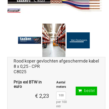
Rood koper gevlochten afgeschermde kabel
8 x 0,25 - CPR
C8025
Prijs exl BTW in
Aantal
euro
meters
bestel
€ 2,23
per 100
mtr