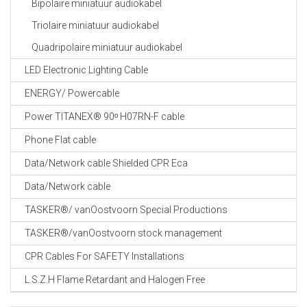
Bipolaire miniatuur audiokabel
Triolaire miniatuur audiokabel
Quadripolaire miniatuur audiokabel
LED Electronic Lighting Cable
ENERGY/ Powercable
Power TITANEX® 90ᵒ H07RN-F cable
Phone Flat cable
Data/Network cable Shielded CPR Eca
Data/Network cable
TASKER®/ vanOostvoorn Special Productions
TASKER®/vanOostvoorn stock management
CPR Cables For SAFETY Installations
L.S.Z.H Flame Retardant and Halogen Free