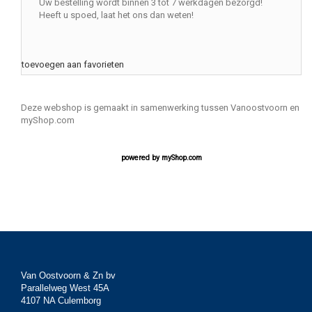
Uw bestelling wordt binnen 3 tot 7 werkdagen bezorgd!
Heeft u spoed, laat het ons dan weten!
toevoegen aan favorieten
Deze webshop is gemaakt in samenwerking tussen Vanoostvoorn en
myShop.com
powered by
myShop.com
Van Oostvoorn & Zn bv
Parallelweg West 45A
4107 NA Culemborg